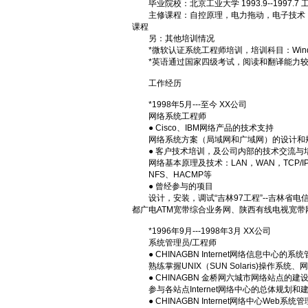
毕业院校：北京工业大学 1993.9--1997.7
主修课程：自控原理，电力拖动，电子技术，自
课程
另：其他培训情况
*微软认证系统工程师培训，培训科目：Windows NT Techno
*英语通过国家四级考试，阅读和翻译能力较
工作经历
*1998年5月---至今 XX公司
网络系统工程师
● Cisco、IBM网络产品的技术支持
网络系统方案（局域网和广域网）的设计和规划，
● 客户技术培训，及公司内部的技术交流与
网络基本原理及技术：LAN，WAN，TCP/IP，
NFS、HACMP等
● 曾经参与的项目
设计，安装，调试“吉林97工程”--吉林省电
都广电ATM宽带综合业务网、陕西有线电视宽带
*1996年9月---1998年3月 XX公司
系统管理员/工程师
● CHINAGBN Internet网络信息中心的系统
熟练掌握UNIX（SUN Solaris)操作系统
● CHINAGBN 金桥网六城市网络站点的建
参与各站点Internet网络中心的总体规划和建
● CHINAGBN Internet网络中心Web系统