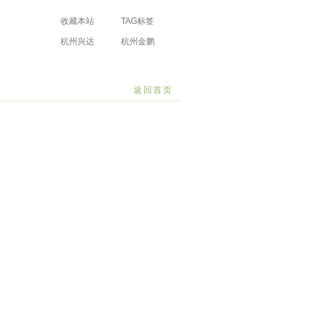
收藏本站
TAG标签
杭州兴达
杭州金鹏
防水工程有限
防水工程有限
场
公司
公司
返回首页