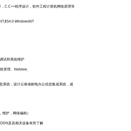
C.C++程序设计，软件工程计算机网络原理等
T,ⅡS4.0 WindowsNT
场调试和系统维护
管理、Netview、
信息系统；设计云南省邮电办公信息集成系统，成
联调，维护，网络编程）
N和DDN及其相关设备有所了解