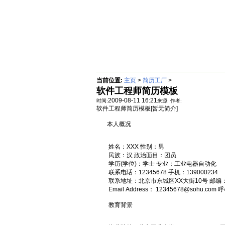
首页
绵阳防水补漏公司价格动态
当前位置:
主页
>
简历工厂
>
软件工程师简历模板
2009-08-11 16:21
时间:
来源:
作者:
软件工程师简历模板[暂无简介]
本人概况
姓名：XXX 性别：男
民族：汉 政治面目：团员
学历(学位)：学士 专业：工业电器自动化
联系电话：12345678 手机：139000234
联系地址：北京市东城区XX大街10号 邮编：1
Email Address： 12345678@sohu.com 呼
教育背景