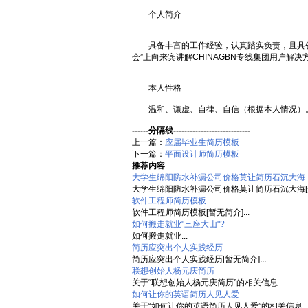
个人简介
具备丰富的工作经验，认真踏实负责，且具备
会”上向来宾讲解CHINAGBN专线集团用户解决
本人性格
温和、谦虚、自律、自信（根据本人情况）
------分隔线----------------------------
上一篇：
应届毕业生简历模板
下一篇：
平面设计师简历模板
推荐内容
大学生绵阳防水补漏公司价格莫让简历石沉大海
大学生绵阳防水补漏公司价格莫让简历石沉大海[暂无
软件工程师简历模板
软件工程师简历模板[暂无简介]...
如何搬走就业"三座大山"?
如何搬走就业...
简历应突出个人实践经历
简历应突出个人实践经历[暂无简介]...
联想创始人杨元庆简历
关于“联想创始人杨元庆简历”的相关信息...
如何让你的英语简历人见人爱
关于“如何让你的英语简历人见人爱”的相关信息..