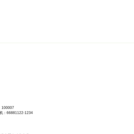
绵阳防水补漏公司价格攻略
面试技巧
新人速成
简历工厂
健康职
00007
机：66881122-1234