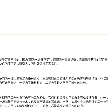
绵阳防水补漏公司价格攻略
面试技巧
新人速成
简历工厂
健康职
千万要不得的，因为“假的永远真不了”，而假的一旦被识破，靠蒙骗而获得的“真”
使你的简历更加吸引人，同时又保持了真实性。
门的毕业生应该尽力扬长避短，重点强调自己近几年所受的教育和培训情况，包括那
均可详尽表达，一是为了扬长补短，二是为了让方尽早了解你的特长。
期间的工作性质和内容与工作相似，它们往往需要实习者自主完成多项任务。此外，
一领域新的趋势与技术，也应毫不谦虚地写出来。当然，如果你有其他行业的工作技
能力，这至少能够证明你有学习、研究并尽快适应各种工作的能力。