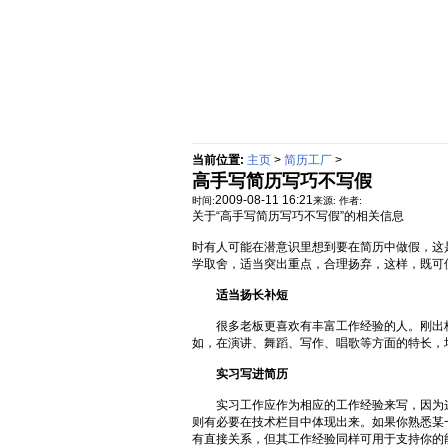
首页
绵阳防水补漏公司价格动态
当前位置:
主页
>
简历工厂
>
高手写简历写巧不写假
2009-08-11 16:21
时间:
来源:
作者:
关于“高手写简历写巧不写假”的相关信息
时有人可能在潜意识里想到要在简历中做假，这是
学取舍，适当突出重点，合理扬弃，这样，既可
适当扬长补短
很多老板更喜欢有丰富工作经验的人。刚出校
如，在演讲、舞蹈、写作、唱歌等方面的特长，
实习写进简历
实习工作应作为相应的工作经验来写，因为这
则有必要在技术栏目中体现出来。如果你熟悉某
有直接关系，但其工作经验同样可用于支持你的