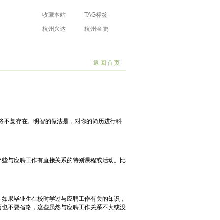
收藏本站
TAG标签
杭州兴达
杭州金鹏
防水工程有限
防水工程有限
场
公司
公司
返回首页
也将不复存在。明智的做法是，对你的简历进行科
些与应聘工作有直接关系的特别课程或活动。比
如果毕业生在校时学过与应聘工作有关的知识，
巧也不要省略，这些虽然与应聘工作关系不大或没