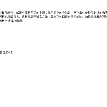
技能条件，却没有应聘所需的学历，聪明简单的办法是，只列出你曾经受到过的教育
照样也能吸引人。这样既无不诚实之嫌，又能巧妙回避自己的缺陷。如果你能顺利通
老板申请破格录用。
简介]...
.