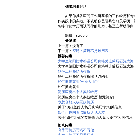
列出培训经历
如果你具备应聘工作所要求的工作经历和专业
作实践中的实绩。不表明你是否具备相关学历，
忽略你的学历而认同你的能力，甚至会帮助你向
编辑：swgbibi
------分隔线----------------------------
上一篇：没有了
下一篇：
应聘：简历不是履历表
推荐内容
大学生绵阳防水补漏公司价格莫让简历石沉大海
大学生绵阳防水补漏公司价格莫让简历石沉大海[暂无
软件工程师简历模板
软件工程师简历模板[暂无简介]...
如何搬走就业"三座大山"?
如何搬走就业...
简历应突出个人实践经历
简历应突出个人实践经历[暂无简介]...
联想创始人杨元庆简历
关于“联想创始人杨元庆简历”的相关信息...
如何让你的英语简历人见人爱
关于“如何让你的英语简历人见人爱”的相关信息..
热点内容
高手写简历写巧不写假