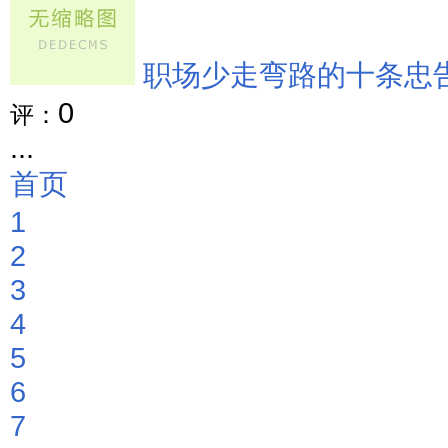
职场少走弯路的十条忠
0
评：
...
首页
1
2
3
4
5
6
7