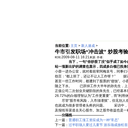
首页
绵阳防水补漏公司价格动态
当前位置:
主页
>
新人速成
>
牛市引发职场“冲击波” 炒股考
2009-08-11 16:21
时间:
来源:
作者:
当下，一句“你炒股了没”似乎成了如今白
站一项新出炉的调查也显示，四成多白领已投身股市，并有高
小蓉一进办公室，就对着前辈阿梅哀号，同事们
怨言：“都上班了，还让不让人工作呀？” 据
甚至一些工作时间，都遭到了股票的“侵蚀”。小
随之下水。 已辞掉工作大半年的孙先生，上周
正值公司二次创业关键阶段的朱先生，已经基本
26.72%的白领理智认为“工作更重要”，而“利
尽管“股市有风险，入市须谨慎”，但见别人在
也就成为很多管理者头疼的问题。 采访中，不
及报纸等渠道去关心股市。加之股市收益也是一
------分隔线----------------------------
上一篇：
普通职工涨工资应成为一种“常态”
下一篇：
过半职场人要过儿童节 游乐场成放松首