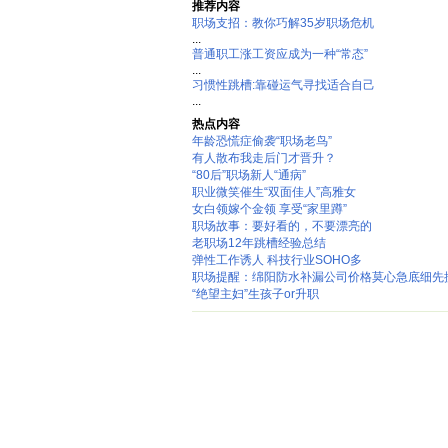
推荐内容
职场支招：教你巧解35岁职场危机
...
普通职工涨工资应成为一种“常态”
...
习惯性跳槽:靠碰运气寻找适合自己
...
热点内容
年龄恐慌症偷袭“职场老鸟”
有人散布我走后门才晋升？
“80后”职场新人“通病”
职业微笑催生“双面佳人”高雅女
女白领嫁个金领 享受“家里蹲”
职场故事：要好看的，不要漂亮的
老职场12年跳槽经验总结
弹性工作诱人 科技行业SOHO多
职场提醒：绵阳防水补漏公司价格莫心急底细先
“绝望主妇”生孩子or升职