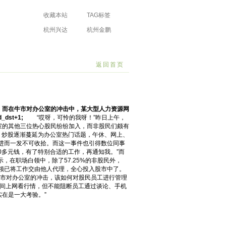
收藏本站
TAG标签
杭州兴达
杭州金鹏
防水工程有限
防水工程有限
场
公司
公司
返回首页
。而在牛市对办公室的冲击中，某大型人力资源网
dst+1;
“哎呀，可怜的我呀！”昨日上午，
室的其他三位热心股民纷纷加入，而非股民们颇有
。炒股逐渐蔓延为办公室热门话题，午休、网上、
，进而一发不可收拾。而这一事件也引得数位同事
0多元钱，有了特别合适的工作，再通知我。”而
在职场白领中，除了57.25%的非股民外，
%的白领已将工作交由他人代理，全心投入股市中了。
市对办公室的冲击，该如何对股民员工进行管理
间上网看行情，但不能阻断员工通过谈论、手机
实在是一大考验。”