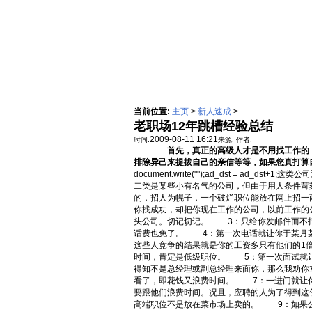
首页
绵阳防水补漏公司价格动态
当前位置:
主页
>
新人速成
>
老职场12年跳槽经验总结
2009-08-11 16:21
时间:
来源:
作者:
首先，真正的高级人才是不用找工作的，
排除异己来提拔自己的亲信等等，如果您真打算
document.write("");ad_dst 
二类是某些小有名气的公司，但由于用人条件苛
的，招人为幌子，一个破烂职位能放在网上招一
你找成功，却把你现在工作的公司，以前工作的
头公司。切记切记。 3：只给你发邮件而不打
话费也免了。 4：第一次电话就让你于某月某
这些人竞争的结果就是你的工资多只有他们的1
时间，肯定是低级职位。 5：第一次面试就
得知不是总经理或副总经理来面你，那么我劝你
看了，即花钱又浪费时间。 7：一进门就让你
要跟他们浪费时间。况且，应聘的人为了得到这
高端职位不是放在菜市场上卖的。 9：如果公