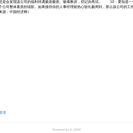
还是会发现该公司的福利待遇极差极差。惨痛教训，切记勿再试。 10：要知道一
个公司整体素质的缩影。如果接待你的人事经理较热心较礼貌周到，那么该公司的工
（来源：中国经济网）
摸清
Powered by © -2009