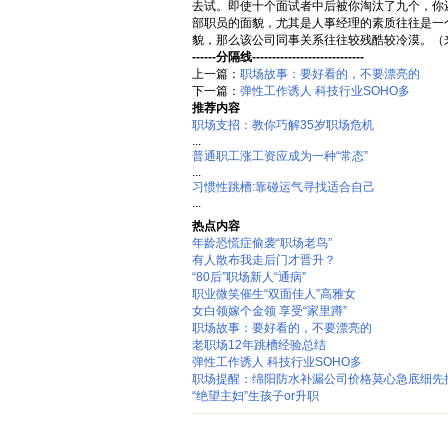
去试。即使十个面试者中后被你淘汰了九个，你
部职员的面貌，尤其是人事经理的素质往往是一
貌，那么该公司同事关系往往较残酷较冷漠。
------分隔线----------------------------
上一篇：
职场故事：要好看的，不要漂亮的
下一篇：
弹性工作诱人 科技行业SOHO多
推荐内容
职场支招：教你巧解35岁职场危机
...
普通职工涨工资应成为一种“常态”
...
习惯性跳槽:靠碰运气寻找适合自己
...
热点内容
年龄恐慌症偷袭“职场老鸟”
有人散布我走后门才晋升？
“80后”职场新人“通病”
职业微笑催生“双面佳人”高雅女
女白领嫁个金领 享受“家里蹲”
职场故事：要好看的，不要漂亮的
老职场12年跳槽经验总结
弹性工作诱人 科技行业SOHO多
职场提醒：绵阳防水补漏公司价格莫心急底细先
“绝望主妇”生孩子or升职