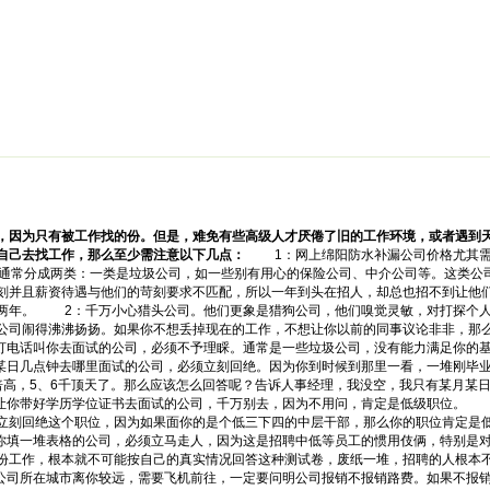
绵阳防水补漏公司价格攻略
面试技巧
新人速成
简历工厂
健康职
因为只有被工作找的份。但是，难免有些高级人才厌倦了旧的工作环境，或者遇到天
自己去找工作，那么至少需注意以下几点：
1：网上绵阳防水补漏公司价格尤其需
= ad_dst+1;这类公司通常分成两类：一类是垃圾公司，如一些别有用心的保险公司、中介
刻并且薪资待遇与他们的苛刻要求不匹配，所以一年到头在招人，却总也招不到让他
两年。 2：千万小心猎头公司。他们更象是猎狗公司，他们嗅觉灵敏，对打探个人
公司闹得沸沸扬扬。如果你不想丢掉现在的工作，不想让你以前的同事议论非非，那
电话叫你去面试的公司，必须不予理睬。通常是一些垃圾公司，没有能力满足你的基
日几点钟去哪里面试的公司，必须立刻回绝。因为你到时候到那里一看，一堆刚毕业
倍高，5、6千顶天了。那么应该怎么回答呢？告诉人事经理，我没空，我只有某月某
让你带好学历学位证书去面试的公司，千万别去，因为不用问，肯定是低级职位。 
立刻回绝这个职位，因为如果面你的是个低三下四的中层干部，那么你的职位肯定是
填一堆表格的公司，必须立马走人，因为这是招聘中低等员工的惯用伎俩，特别是对
份工作，根本就不可能按自己的真实情况回答这种测试卷，废纸一堆，招聘的人根本
司所在城市离你较远，需要飞机前往，一定要问明公司报销不报销路费。如果不报销