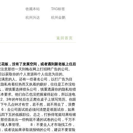
收藏本站
TAG标签
杭州兴达
杭州金鹏
防水工程有限
防水工程有限
场
公司
公司
返回首页
花板，没有了发展空间，或者遇到新老板上任后
注意那些一天到晚在网上打招聘广告的公司。
公司等。这类公司以获取你的个人资源和个人信息为目的。
们满意的人。还有一些著名公司，以打广告为目
隐私有着狂热而又执着的癖好，往往是工作没给
么，请慎重选择猎头公司，慎重透露你的隐私给猎
本要求。他们自己也没把握雇得起你，所以连电
2、3年的年轻后生正爬在桌子上填写简历。你跟
日下午几点钟才有空，若不然，就不用去了，浪费
6：去公司面试前必须问清楚是谁面试你，如果
低四下五的低贱职位。总之，打扮得笔挺结果给猪
那些喜欢出一些狗屁不通的试卷的公司，千万不
不懂人事管理。 8：不要去人才市场找工作，
，或者说如果录取就报销的公司，建议不要冒险