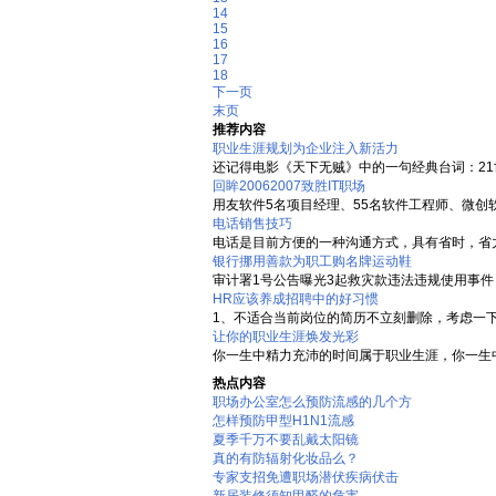
14
15
16
17
18
下一页
末页
推荐内容
职业生涯规划为企业注入新活力
还记得电影《天下无贼》中的一句经典台词：21世
回眸20062007致胜IT职场
用友软件5名项目经理、55名软件工程师、微创软件
电话销售技巧
电话是目前方便的一种沟通方式，具有省时，省力
银行挪用善款为职工购名牌运动鞋
审计署1号公告曝光3起救灾款违法违规使用事件 
HR应该养成招聘中的好习惯
1、不适合当前岗位的简历不立刻删除，考虑一下
让你的职业生涯焕发光彩
你一生中精力充沛的时间属于职业生涯，你一生中
热点内容
职场办公室怎么预防流感的几个方
怎样预防甲型H1N1流感
夏季千万不要乱戴太阳镜
真的有防辐射化妆品么？
专家支招免遭职场潜伏疾病伏击