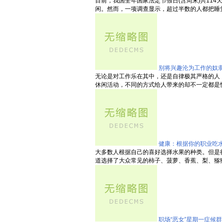
目前，我国全年国家法定节假日(含周末)共11
闲。然而，一项调查显示，超过半数的人都把睡觉、看
别将兴趣沦为工作的奴
无论是对工作乐在其中，还是自律极其严格的人
休闲活动，不同的方式给人带来的却不一定都是快乐和
健康：根据你的职业吃
大多数人根据自己的喜好选择水果的种类。但是
道选择了大众常见的柿子、菠萝、香蕉、梨、猕猴桃、
职场“恶女”星期一症候群