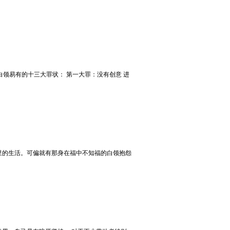
领易有的十三大罪状： 第一大罪：没有创意 进
里的生活。可偏就有那身在福中不知福的白领抱怨