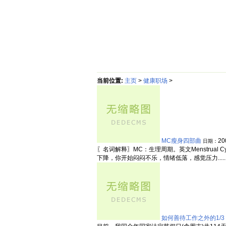
首页
绵阳防水补漏公司价格动态
当前位置:
主页
>
健康职场
>
MC瘦身四部曲
20
日期：
〖名词解释〗MC：生理周期。英文Menstrua
下降，你开始闷闷不乐，情绪低落，感觉压力.....
如何善待工作之外的1/3