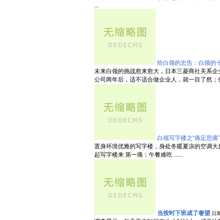
...
给白领的忠告：白领的十
未来白领的挑战愈来愈大，日本三菱商社关系企业
公司两年后，适不适合做企业人，就一目了然；但要出
白领写字楼之“痛定思痛”
置身环境优雅的写字楼，身处冬暖夏凉的空调大
起写字楼来 第一痛：午餐难吃 ......
当按时下班成了奢望
日