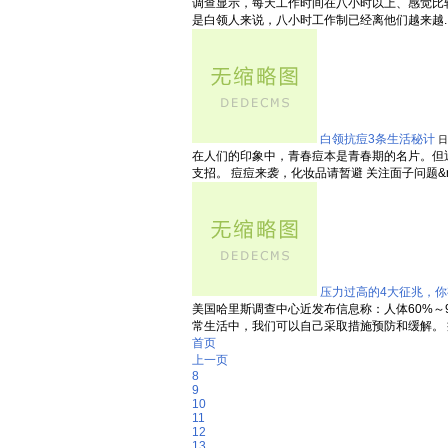
调查显示，每天工作时间在八小时以上、感觉比较
是白领人来说，八小时工作制已经离他们越来越....
白领抗痘3条生活秘计
日
在人们的印象中，青春痘本是青春期的名片。但
支招。 痘痘来袭，化妆品请暂避 关注面子问题&rd...
压力过高的4大征兆，你
美国哈里斯调查中心近发布信息称：人体60%
常生活中，我们可以自己采取措施预防和缓解。 症状一
首页
上一页
8
9
10
11
12
13