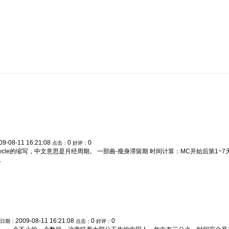
绵阳防水补漏公司价格攻略
面试技巧
新人速成
简历工厂
健康职
09-08-11 16:21:08
0
0
点击：
好评：
l Cycle的缩写，中文意思是月经周期。 一部曲-瘦身滞留期 时间计算：MC开始后第1
.
2009-08-11 16:21:08
0
0
日期：
点击：
好评：