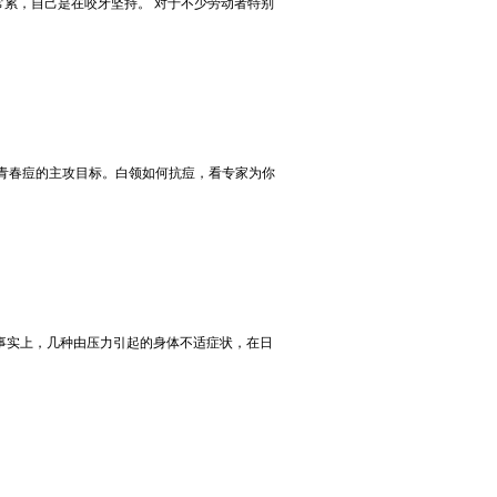
非常累，自己是在咬牙坚持。 对于不少劳动者特别
了青春痘的主攻目标。白领如何抗痘，看专家为你
事实上，几种由压力引起的身体不适症状，在日