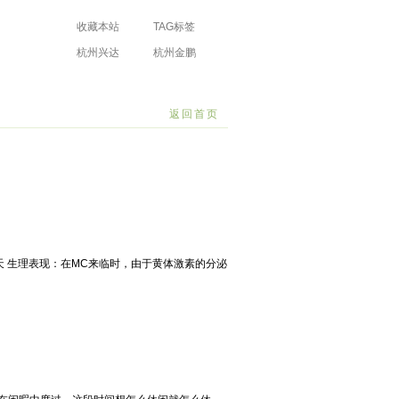
收藏本站
TAG标签
杭州兴达
杭州金鹏
防水工程有限
防水工程有限
场
公司
公司
返回首页
~7天 生理表现：在MC来临时，由于黄体激素的分泌