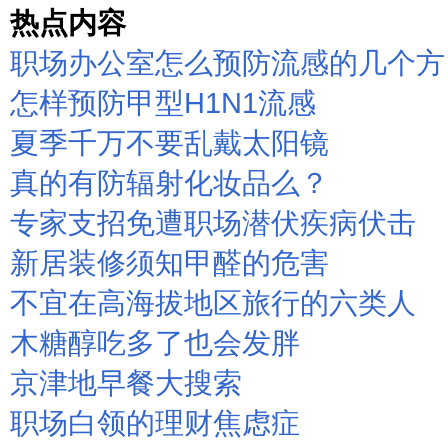
热点内容
职场办公室怎么预防流感的几个方
怎样预防甲型H1N1流感
夏季千万不要乱戴太阳镜
真的有防辐射化妆品么？
专家支招免遭职场潜伏疾病伏击
新居装修须知甲醛的危害
不宜在高海拔地区旅行的六类人
木糖醇吃多了也会发胖
京津地早餐大搜索
职场白领的理财焦虑症