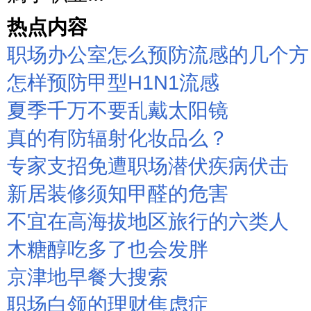
热点内容
职场办公室怎么预防流感的几个方
怎样预防甲型H1N1流感
夏季千万不要乱戴太阳镜
真的有防辐射化妆品么？
专家支招免遭职场潜伏疾病伏击
新居装修须知甲醛的危害
不宜在高海拔地区旅行的六类人
木糖醇吃多了也会发胖
京津地早餐大搜索
职场白领的理财焦虑症