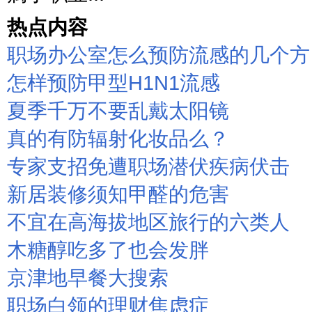
热点内容
职场办公室怎么预防流感的几个方
怎样预防甲型H1N1流感
夏季千万不要乱戴太阳镜
真的有防辐射化妆品么？
专家支招免遭职场潜伏疾病伏击
新居装修须知甲醛的危害
不宜在高海拔地区旅行的六类人
木糖醇吃多了也会发胖
京津地早餐大搜索
职场白领的理财焦虑症