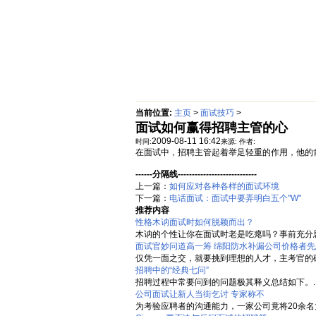
首页
绵阳防水补漏公司价格动态
当前位置:
主页
>
面试技巧
>
面试如何赢得招聘主管的心
2009-08-11 16:42
时间:
来源:
作者:
在面试中，招聘主管起着举足轻重的作用，他的
------分隔线----------------------------
上一篇：
如何应对各种各样的面试环境
下一篇：
电话面试：面试中要弄明白五个"W"
推荐内容
性格木讷面试时如何脱颖而出？
木讷的个性让你在面试时老是吃瘪吗？事前充分思
面试官妙问道高一筹 绵阳防水补漏公司价格者先
仅凭一面之交，就要挑到理想的人才，主考官的确
招聘中的“经典七问”
招聘过程中常要问到的问题极其释义总结如下。..
公司面试让新人当街乞讨 专家称不
为考验应聘者的沟通能力，一家公司竟将20余名