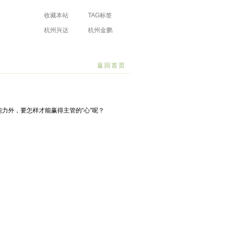
收藏本站
TAG标签
杭州兴达
杭州金鹏
防水工程有限
防水工程有限
场
公司
公司
返回首页
力外，要怎样才能赢得主管的“心”呢？