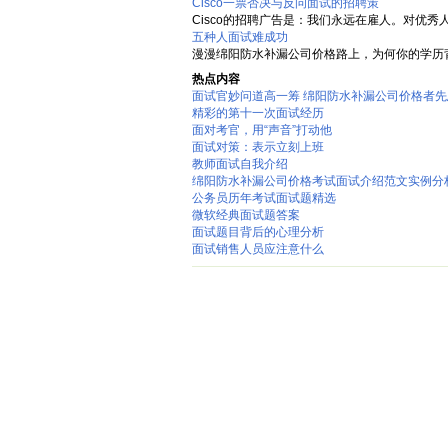
Cisco一票否决与反问面试的招聘策
Cisco的招聘广告是：我们永远在雇人。对优秀人才Ci
五种人面试难成功
漫漫绵阳防水补漏公司价格路上，为何你的学历背
热点内容
面试官妙问道高一筹 绵阳防水补漏公司价格者先
精彩的第十一次面试经历
面对考官，用“声音”打动他
面试对策：表示立刻上班
教师面试自我介绍
绵阳防水补漏公司价格考试面试介绍范文实例分
公务员历年考试面试题精选
微软经典面试题答案
面试题目背后的心理分析
面试销售人员应注意什么