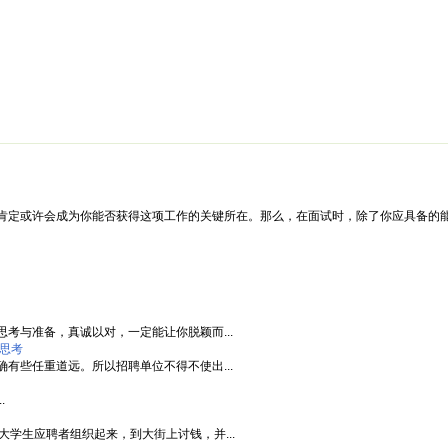
绵阳防水补漏公司价格攻略
面试技巧
新人速成
简历工厂
健康职
肯定或许会成为你能否获得这项工作的关键所在。那么，在面试时，除了你应具备的能
考与准备，真诚以对，一定能让你脱颖而...
思考
有些任重道远。所以招聘单位不得不使出...
.
大学生应聘者组织起来，到大街上讨钱，并...