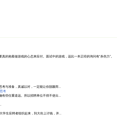
绵阳防水补漏公司价格攻略
面试技巧
新人速成
简历工厂
健康职
要真的抱着做游戏的心态来应付。面试中的游戏，远比一本正经的询问有“杀伤力”。
考与准备，真诚以对，一定能让你脱颖而...
思考
有些任重道远。所以招聘单位不得不使出...
.
大学生应聘者组织起来，到大街上讨钱，并...