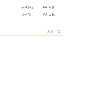
收藏本站
TAG标签
杭州兴达
杭州金鹏
防水工程有限
防水工程有限
场
公司
公司
返回首页