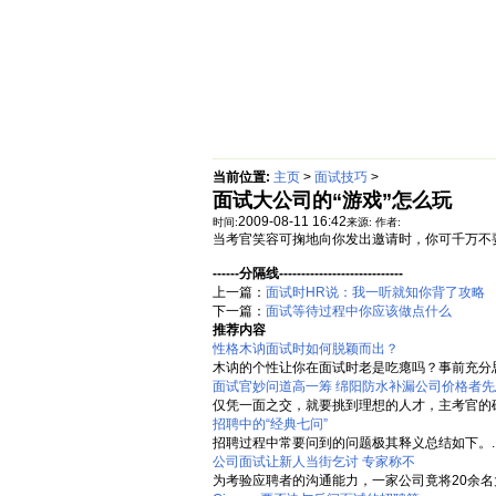
首页
绵阳防水补漏公司价格动态
当前位置:
主页
>
面试技巧
>
面试大公司的“游戏”怎么玩
2009-08-11 16:42
时间:
来源:
作者:
当考官笑容可掬地向你发出邀请时，你可千万不
------分隔线----------------------------
上一篇：
面试时HR说：我一听就知你背了攻略
下一篇：
面试等待过程中你应该做点什么
推荐内容
性格木讷面试时如何脱颖而出？
木讷的个性让你在面试时老是吃瘪吗？事前充分思
面试官妙问道高一筹 绵阳防水补漏公司价格者先
仅凭一面之交，就要挑到理想的人才，主考官的确
招聘中的“经典七问”
招聘过程中常要问到的问题极其释义总结如下。..
公司面试让新人当街乞讨 专家称不
为考验应聘者的沟通能力，一家公司竟将20余名