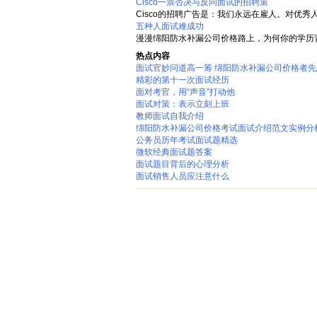
Cisco一票否决与反问面试的招聘策
Cisco的招聘广告是：我们永远在雇人。对优秀人才Ci
五种人面试难成功
漫漫绵阳防水补漏公司价格路上，为何你的学历背
热点内容
面试官妙问道高一筹 绵阳防水补漏公司价格者先
精彩的第十一次面试经历
面对考官，用“声音”打动他
面试对策：表示立刻上班
教师面试自我介绍
绵阳防水补漏公司价格考试面试介绍范文实例分
公务员历年考试面试题精选
微软经典面试题答案
面试题目背后的心理分析
面试销售人员应注意什么