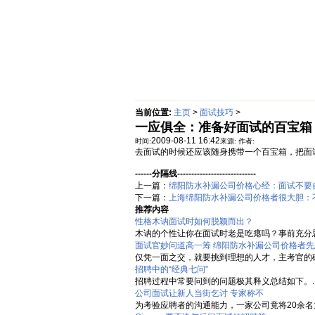
首页
绵阳防水补漏公司价格动态
当前位置:
主页
>
面试技巧
>
一应俱全：准备好面试的百宝箱
2009-08-11 16:42
时间:
来源:
作者:
去面试的时候还应该随身携带一个百宝箱，把面
------分隔线----------------------------
上一篇：
绵阳防水补漏公司价格心经：面试不要
下一篇：
上海绵阳防水补漏公司价格者很大胆：
推荐内容
性格木讷面试时如何脱颖而出？
木讷的个性让你在面试时老是吃瘪吗？事前充分思
面试官妙问道高一筹 绵阳防水补漏公司价格者先
仅凭一面之交，就要挑到理想的人才，主考官的确
招聘中的“经典七问”
招聘过程中常要问到的问题极其释义总结如下。..
公司面试让新人当街乞讨 专家称不
为考验应聘者的沟通能力，一家公司竟将20余名