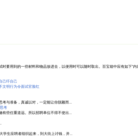
绵阳防水补漏公司价格攻略
面试技巧
新人速成
简历工厂
健康职
试时要用到的一些材料和物品放进去，以便用时可以随时取出。百宝箱中应有如下“内
自己吓自己
不文明行为令面试官脸红
考与准备，真诚以对，一定能让你脱颖而...
思考
有些任重道远。所以招聘单位不得不使出...
.
大学生应聘者组织起来，到大街上讨钱，并...