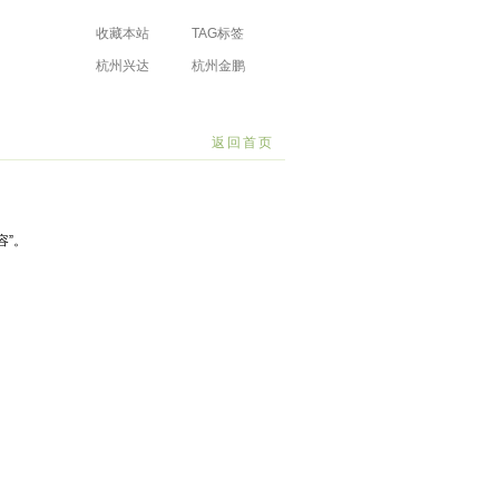
收藏本站
TAG标签
杭州兴达
杭州金鹏
防水工程有限
防水工程有限
场
公司
公司
返回首页
容”。