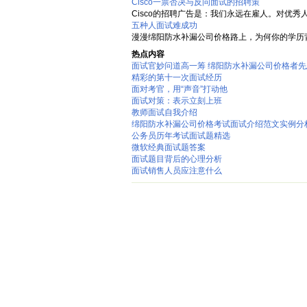
Cisco一票否决与反问面试的招聘策
Cisco的招聘广告是：我们永远在雇人。对优秀人才Ci
五种人面试难成功
漫漫绵阳防水补漏公司价格路上，为何你的学历背
热点内容
面试官妙问道高一筹 绵阳防水补漏公司价格者先
精彩的第十一次面试经历
面对考官，用“声音”打动他
面试对策：表示立刻上班
教师面试自我介绍
绵阳防水补漏公司价格考试面试介绍范文实例分
公务员历年考试面试题精选
微软经典面试题答案
面试题目背后的心理分析
面试销售人员应注意什么