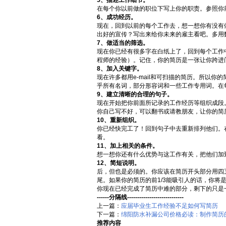
5、描述工作细节。
在每个你以前做的职位下写上你的职责。参照你
6、成功经历。
现在，回到以前的每个工作去，想一想你有没有做
出好的宣传？写出来给你未来的雇主看吧。多用
7、做适当的筛选。
现在你已经有很多字在白纸上了，回到每个工作
程师的经验）。记住，你的简历是一张让你跨进
8、加入关键字。
现在许多都用e-mail和可扫描的简历。所以你
乎所有名词，部分形容词和一些工作专用词。在
9、建立清晰的合理的句子。
现在开始把你前面所记录的工作经历等组织成段
你自己写不好，可以翻书或请教朋友，让你的简
10、重新组织。
你已经快完工了！回到句子中去重新排列他们。
看。
11、加上相关的条件。
想一想你还有什么优势与这工作有关，把他们加
12、简短说明。
后，但也是必须的。你应该在简历开头部分用四
尾。如果你的简历的前1/3能吸引人的话，你将
你现在已经完成了简历中难的部分，剩下的只是
------分隔线----------------------------
上一篇：
应届毕业生工作经验不足如何写简历
下一篇：
绵阳防水补漏公司价格必读：制作简历
推荐内容