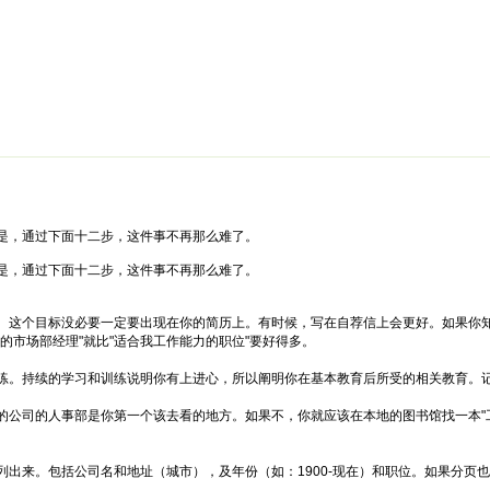
绵阳防水补漏公司价格攻略
面试技巧
新人速成
简历工厂
健康职
是，通过下面十二步，这件事不再那么难了。
是，通过下面十二步，这件事不再那么难了。
。这个目标没必要一定要出现在你的简历上。有时候，写在自荐信上会更好。如果你
的市场部经理"就比"适合我工作能力的职位"要好得多。
练。持续的学习和训练说明你有上进心，所以阐明你在基本教育后所受的相关教育。
的公司的人事部是你第一个该去看的地方。如果不，你就应该在本地的图书馆找一本"工
出来。包括公司名和地址（城市），及年份（如：1900-现在）和职位。如果分页