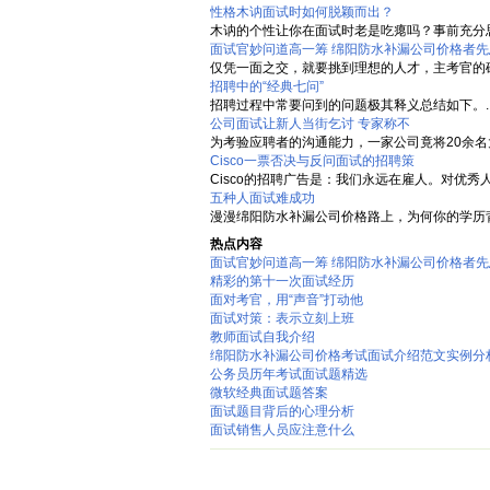
性格木讷面试时如何脱颖而出？
木讷的个性让你在面试时老是吃瘪吗？事前充分思
面试官妙问道高一筹 绵阳防水补漏公司价格者先
仅凭一面之交，就要挑到理想的人才，主考官的确
招聘中的“经典七问”
招聘过程中常要问到的问题极其释义总结如下。..
公司面试让新人当街乞讨 专家称不
为考验应聘者的沟通能力，一家公司竟将20余名
Cisco一票否决与反问面试的招聘策
Cisco的招聘广告是：我们永远在雇人。对优秀人才Ci
五种人面试难成功
漫漫绵阳防水补漏公司价格路上，为何你的学历背
热点内容
面试官妙问道高一筹 绵阳防水补漏公司价格者先
精彩的第十一次面试经历
面对考官，用“声音”打动他
面试对策：表示立刻上班
教师面试自我介绍
绵阳防水补漏公司价格考试面试介绍范文实例分
公务员历年考试面试题精选
微软经典面试题答案
面试题目背后的心理分析
面试销售人员应注意什么