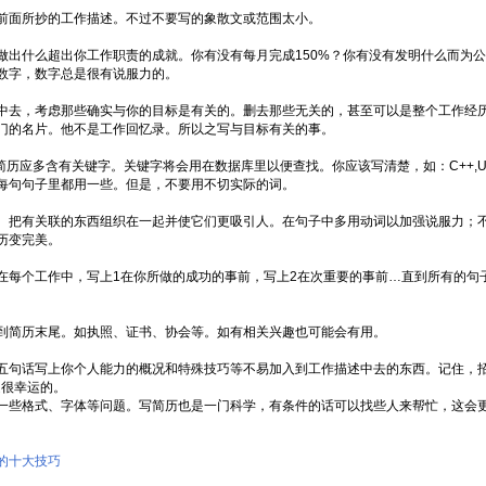
前面所抄的工作描述。不过不要写的象散文或范围太小。
出什么超出你工作职责的成就。你有没有每月完成150%？你有没有发明什么而为公司
数字，数字总是很有说服力的。
中去，考虑那些确实与你的目标是有关的。删去那些无关的，甚至可以是整个工作经
门的名片。他不是工作回忆录。所以之写与目标有关的事。
的简历应多含有关键字。关键字将会用在数据库里以便查找。你应该写清楚，如：C++,
每句句子里都用一些。但是，不要用不切实际的词。
。把有关联的东西组织在一起并使它们更吸引人。在句子中多用动词以加强说服力；
历变完美。
在每个工作中，写上1在你所做的成功的事前，写上2在次重要的事前…直到所有的句
到简历末尾。如执照、证书、协会等。如有相关兴趣也可能会有用。
五句话写上你个人能力的概况和特殊技巧等不易加入到工作描述中去的东西。记住，招
是很幸运的。
一些格式、字体等问题。写简历也是一门科学，有条件的话可以找些人来帮忙，这会
的十大技巧