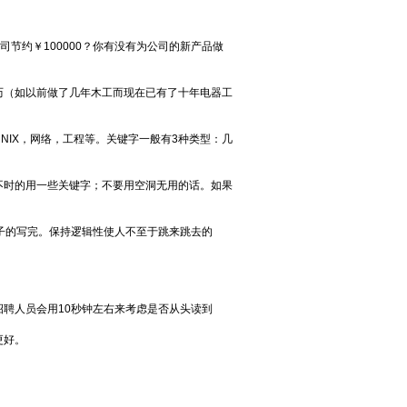
节约￥100000？你有没有为公司的新产品做
历（如以前做了几年木工而现在已有了十年电器工
UNIX，网络，工程等。关键字一般有3种类型：几
不时的用一些关键字；不要用空洞无用的话。如果
子的写完。保持逻辑性使人不至于跳来跳去的
聘人员会用10秒钟左右来考虑是否从头读到
更好。