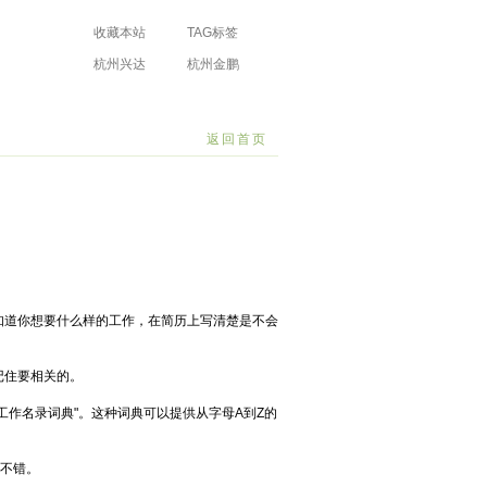
收藏本站
TAG标签
杭州兴达
杭州金鹏
防水工程有限
防水工程有限
场
公司
公司
返回首页
知道你想要什么样的工作，在简历上写清楚是不会
记住要相关的。
作名录词典"。这种词典可以提供从字母A到Z的
也不错。