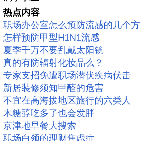
热点内容
职场办公室怎么预防流感的几个方
怎样预防甲型H1N1流感
夏季千万不要乱戴太阳镜
真的有防辐射化妆品么？
专家支招免遭职场潜伏疾病伏击
新居装修须知甲醛的危害
不宜在高海拔地区旅行的六类人
木糖醇吃多了也会发胖
京津地早餐大搜索
职场白领的理财焦虑症