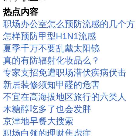
热点内容
职场办公室怎么预防流感的几个方
怎样预防甲型H1N1流感
夏季千万不要乱戴太阳镜
真的有防辐射化妆品么？
专家支招免遭职场潜伏疾病伏击
新居装修须知甲醛的危害
不宜在高海拔地区旅行的六类人
木糖醇吃多了也会发胖
京津地早餐大搜索
职场白领的理财焦虑症