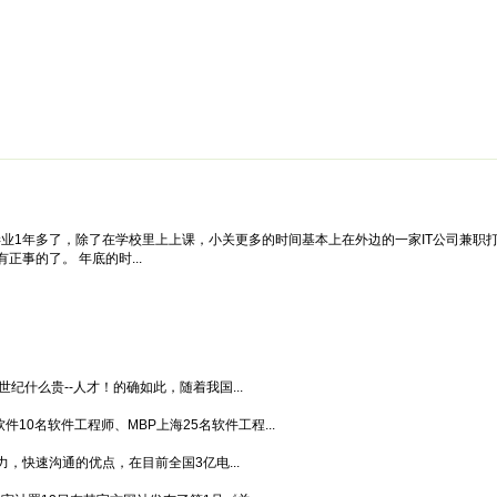
绵阳防水补漏公司价格攻略
面试技巧
新人速成
简历工厂
健康职
毕业1年多了，除了在学校里上上课，小关更多的时间基本上在外边的一家IT公司兼
事的了。 年底的时...
纪什么贵--人才！的确如此，随着我国...
10名软件工程师、MBP上海25名软件工程...
，快速沟通的优点，在目前全国3亿电...