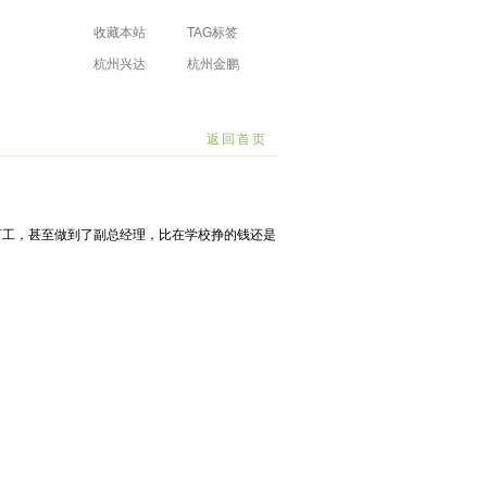
收藏本站
TAG标签
杭州兴达
杭州金鹏
防水工程有限
防水工程有限
场
公司
公司
返回首页
职打工，甚至做到了副总经理，比在学校挣的钱还是