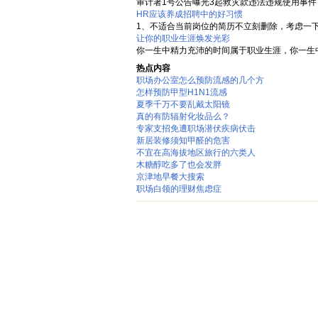
审计署1号公告曝光3起救灾款违法违规使用事件 
HR应该养成招聘中的好习惯
1、不适合当前岗位的简历不立刻删除，考虑一下
让你的职业生涯焕发光彩
你一生中精力充沛的时间属于职业生涯，你一生中
热点内容
职场办公室怎么预防流感的几个方
怎样预防甲型H1N1流感
夏季千万不要乱戴太阳镜
真的有防辐射化妆品么？
专家支招免遭职场潜伏疾病伏击
新居装修须知甲醛的危害
不宜在高海拔地区旅行的六类人
木糖醇吃多了也会发胖
京津地早餐大搜索
职场白领的理财焦虑症