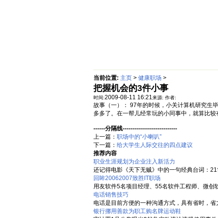
首页
绵阳防水补漏公司价格动态
当前位置:
主页
>
健康职场
>
把握机会的3件小事
2009-08-11 16:21
时间:
来源:
作者:
故事（一）： 97年的时候，小关计算机研究生
多多了。在一帮儿经常玩的小同事中，就算比较有正
------分隔线----------------------------
上一篇：
职场中的“小喇叭”
下一篇：
给大学生人际交往的四点建议
推荐内容
职业生涯规划为企业注入新活力
还记得电影《天下无贼》中的一句经典台词：21世
回眸20062007致胜IT职场
用友软件5名项目经理、55名软件工程师、微创软件
电话销售技巧
电话是目前方便的一种沟通方式，具有省时，省力
银行挪用善款为职工购名牌运动鞋