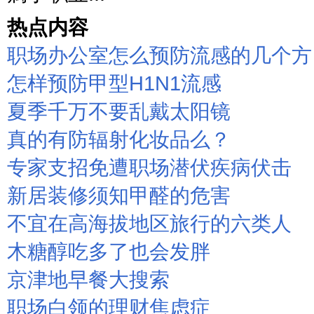
热点内容
职场办公室怎么预防流感的几个方
怎样预防甲型H1N1流感
夏季千万不要乱戴太阳镜
真的有防辐射化妆品么？
专家支招免遭职场潜伏疾病伏击
新居装修须知甲醛的危害
不宜在高海拔地区旅行的六类人
木糖醇吃多了也会发胖
京津地早餐大搜索
职场白领的理财焦虑症