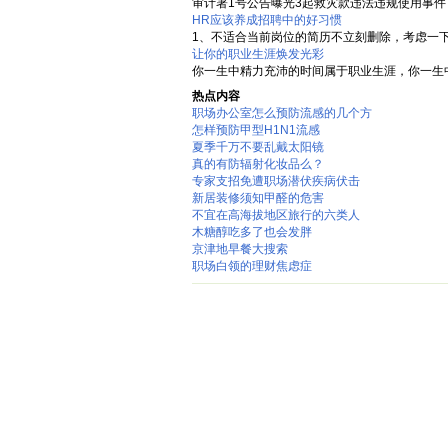
审计署1号公告曝光3起救灾款违法违规使用事件 
HR应该养成招聘中的好习惯
1、不适合当前岗位的简历不立刻删除，考虑一下
让你的职业生涯焕发光彩
你一生中精力充沛的时间属于职业生涯，你一生中
热点内容
职场办公室怎么预防流感的几个方
怎样预防甲型H1N1流感
夏季千万不要乱戴太阳镜
真的有防辐射化妆品么？
专家支招免遭职场潜伏疾病伏击
新居装修须知甲醛的危害
不宜在高海拔地区旅行的六类人
木糖醇吃多了也会发胖
京津地早餐大搜索
职场白领的理财焦虑症