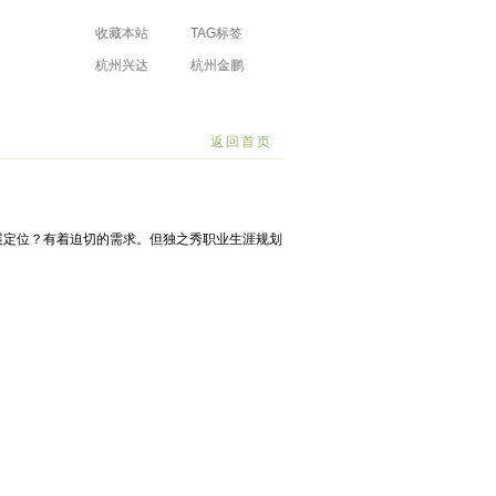
收藏本站
TAG标签
杭州兴达
杭州金鹏
防水工程有限
防水工程有限
场
公司
公司
返回首页
展定位？有着迫切的需求。但独之秀职业生涯规划