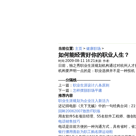
首页
绵阳防水补漏公司价格动态
当前位置:
主页
>
健康职场
>
如何能经营好你的职业人生？
2009-08-11 16:21
时间:
来源:
作者:
日前，独之秀职业生涯规划机构通过对杭州人才
机构要声明一点的是：职业选择并不是一种投机，
------分隔线----------------------------
上一篇：
职业生涯设计八条原则
下一篇：
怎样摆脱职场平庸
推荐内容
职业生涯规划为企业注入新活力
还记得电影《天下无贼》中的一句经典台词：21世
回眸20062007致胜IT职场
用友软件5名项目经理、55名软件工程师、微创软件
电话销售技巧
电话是目前方便的一种沟通方式，具有省时，省力
银行挪用善款为职工购名牌运动鞋