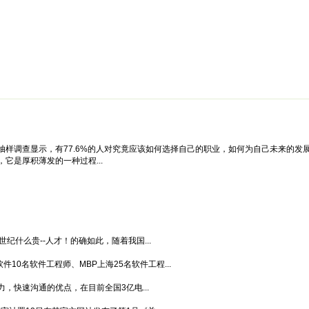
绵阳防水补漏公司价格攻略
面试技巧
新人速成
简历工厂
健康职
抽样调查显示，有77.6%的人对究竟应该如何选择自己的职业，如何为自己未来的发
它是厚积薄发的一种过程...
纪什么贵--人才！的确如此，随着我国...
10名软件工程师、MBP上海25名软件工程...
，快速沟通的优点，在目前全国3亿电...