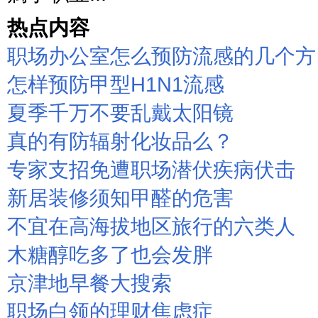
热点内容
职场办公室怎么预防流感的几个方
怎样预防甲型H1N1流感
夏季千万不要乱戴太阳镜
真的有防辐射化妆品么？
专家支招免遭职场潜伏疾病伏击
新居装修须知甲醛的危害
不宜在高海拔地区旅行的六类人
木糖醇吃多了也会发胖
京津地早餐大搜索
职场白领的理财焦虑症