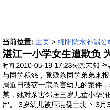
首页
绵阳防水补漏公司价格动态
绵阳防水补漏公司价格攻略
面
当前位置:
主页
>
绵阳防水补漏公
湛江一小学女生遭欺负 
2010-05-19 17:23
未知
时间:
来源:
作
与同学积怨，竟残杀同学弟弟来报
局近日破获一宗杀害幼儿的案件，
某，她对杀害邻居三岁儿童小华(
留。 3岁幼儿被压混凝土块下 3月