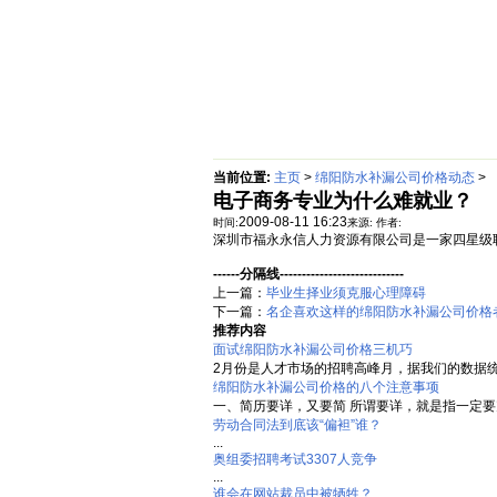
首页
绵阳防水补漏公司价格动态
当前位置:
主页
>
绵阳防水补漏公司价格动态
>
电子商务专业为什么难就业？
2009-08-11 16:23
时间:
来源:
作者:
深圳市福永永信人力资源有限公司是一家四星级
------分隔线----------------------------
上一篇：
毕业生择业须克服心理障碍
下一篇：
名企喜欢这样的绵阳防水补漏公司价格
推荐内容
面试绵阳防水补漏公司价格三机巧
2月份是人才市场的招聘高峰月，据我们的数据统
绵阳防水补漏公司价格的八个注意事项
一、简历要详，又要简 所谓要详，就是指一定要
劳动合同法到底该“偏袒”谁？
...
奥组委招聘考试3307人竞争
...
谁会在网站裁员中被牺牲？