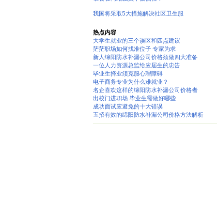
...
我国将采取5大措施解决社区卫生服
...
热点内容
大学生就业的三个误区和四点建议
茫茫职场如何找准位子 专家为求
新人绵阳防水补漏公司价格须做四大准备
一位人力资源总监给应届生的忠告
毕业生择业须克服心理障碍
电子商务专业为什么难就业？
名企喜欢这样的绵阳防水补漏公司价格者
出校门进职场 毕业生需做好哪些
成功面试应避免的十大错误
五招有效的绵阳防水补漏公司价格方法解析