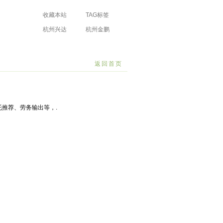
收藏本站
TAG标签
杭州兴达
杭州金鹏
防水工程有限
防水工程有限
场
公司
公司
返回首页
推荐、劳务输出等，.