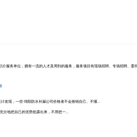
绵阳防水补漏公司价格攻略
面试技巧
新人速成
简历工厂
健康职
职介服务单位，拥有一流的人才及周到的服务，服务项目有现场招聘、专场招聘、委托
者
计发现，一些 绵阳防水补漏公司价格者不会推销自己、不懂...
充分地把自己的优势批露出来，不用把一...