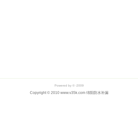
Powered by © -2009
Copyright © 2010 www.v35k.com 绵阳防水补漏