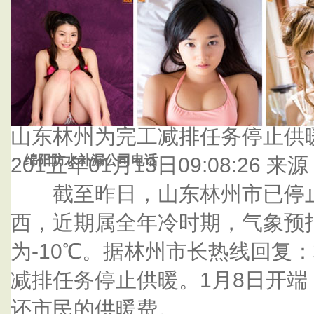
首页
杭州泰鑫防水补漏公司
山东林州为完工减排任务停止供
绵阳防水补漏公司电话
201五年01月13日09:08:26 来源：
截至昨日，山东林州市已停止
西，近期属全年冷时期，气象预
为-10℃。据林州市长热线回复
减排任务停止供暖。1月8日开
还市民的供暖费。