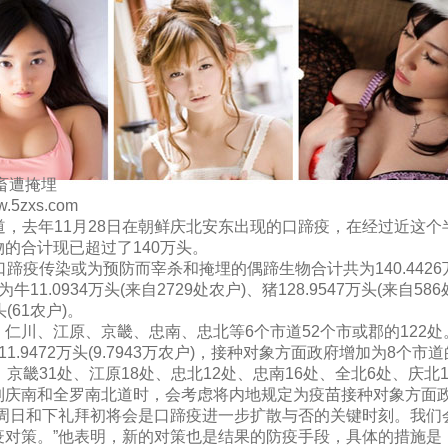
畜遭掩埋
5zxs.com
报道，去年11月28日在朝鲜庆北安东出现的口蹄疫，在经过近这个
的合计现已超过了140万头。
蹄疫传染或为预防而宰杀和掩埋的偶蹄生物合计共为140.4426
11.0934万头(来自2729处农户)、猪128.9547万头(来自58
头(61农户)。
仁川、江原、京畿、忠南、忠北等6个市道52个市或郡的122处
.9472万头(9.7943万农户)，接种对象方面政府增加为8个市道
京畿31处、江原18处、忠北12处、忠南16处、全北6处、庆北1
到庆南和全罗南北道时，会考虑将内地规定为疫苗接种对象方面
个周日和下礼拜初将会是口蹄疫进一步扩散与否的关键时刻。我们
疫对策。”他表明，新的对策也是结果的防疫手段，具体的措施是