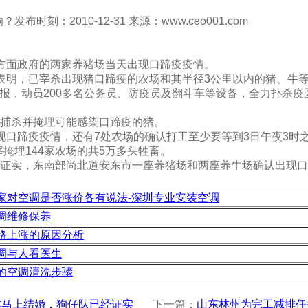
刻：2010-12-31 来源：www.ceo001.com
：
方面政府的两家养猪场当天出现口蹄疫疫情。
明，已宰杀出现猪口蹄疫的农场和其半径3公里以内的猪、牛等2
警报，动员200多名公务员、防疫员及翻斗车等设备，全力扑杀疫
捕杀并掩埋可能感染口蹄疫的猪。
口蹄疫疫情，还有7处农场的确认打工至少要等到3日午夜3时
掩埋144家农场的共5万多头牲畜。
证实，东南部尚北道安东市一座养猪场和两座养牛场确认出现口
家对空调是否涨价各有说法-深圳专业安装空调
调维修保养
格上涨的原因分析
调与人看医生
的空调清洗步骤
林马上结婚，狗仔队已经证实
下一篇：
山东林州为完工减排任