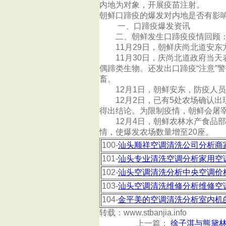
内地为对象，开展疫苗注射。
朝鲜口蹄疫的爆发对内地是否有影响？发布时
一、口蹄疫爆发资讯
二、朝鲜发生口蹄疫疫情回顾
11月29日，朝鲜庆尚北道安东
11月30日，庆尚北道政府当天表
偶蹄类生物。还发出口蹄疫“注意”
畜。
12月1日，朝鲜安东，防疫人员
12月2日，已有5处农场确认出现
得出结论。为限制疫情，朝鲜会屠宰
12月4日，朝鲜农林水产食品部
情，使爆发农场数量增至20座。
100-
汕头顺祥空调清洗公司分析商
101-
汕头专业清洗空调分析家用空
102-
汕头空调清洗分析中央空调价
103-
汕头空调清洗维修分析维修空
104-
金平美的空调清洗分析室内机
转载：www.stbanjia.info
上一篇：
徐子淇与熊黛