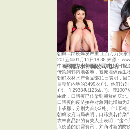
首页
杭州泰鑫防水补漏公司
朝鲜口蹄疫爆发严重 上百万万头家
201五年01月11日18:38 来源： www.
绵阳防水补漏公司电话
中新网1月11日电 据韩联社11日
传染到韩内地各地，被掩埋偶蹄生物
朝鲜农林水产食品部11日表明，因口
自朝鲜内地的3499农户)。他们分别为牛
户)、羊2938头(123农户)、鹿1007
由此，口蹄疫已传染到朝鲜的庆北、
口蹄疫的疫苗接种对象因此增加为211
市或郡，分别为首尔2处、仁川5处、
朝鲜政府当局表明，口蹄疫若传染
农林食品部的有关人士表明：“这
点疫苗的供需资讯，并商讨新的防