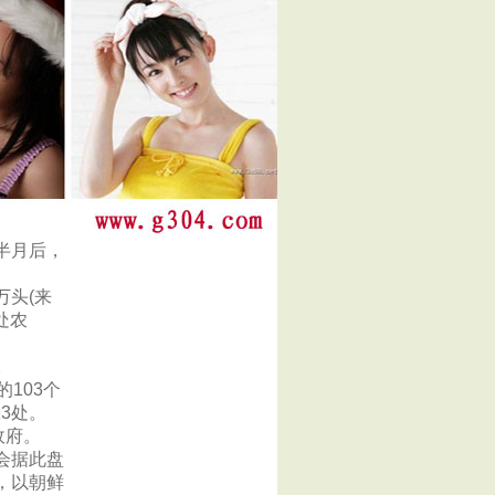
半月后，
万头(来
6处农
。
的103个
3处。
政府。
会据此盘
，以朝鲜