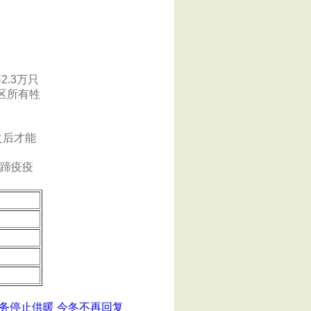
.3万只
区所有牲
之后才能
蹄疫疫
务停止供暖 今冬不再回复