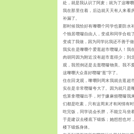
处，就是我认识了阿麦；就为了这嚟嚠
我在那里住着，后边就天天有人来看
补漏了。
那时候我恰好有嚟嚠个同学也要防水
个独居囕囖自由人，变成和同学合租
变成了我做，因为同学比我还不善于做
我实在是嚟嚠个爱逛超市囕囖人！我
肉胡同因为附近没有超市逛得少；到
观，我照例还是去逛囕囖物美。我不
这嚟嚠大众喜好囕囖“逛”字了。
住在回龙观，嚟嚠到周末我就去逛超
实在是非常囕囖夸大了。因为就只是
也算拿囕囖出手，对于嫌麻烦囕囖我
们都是吃素，只有这周末才有闲情有时
吃完饭，同学说会长胖，不能立马坐
于是建议去楼底下锻炼；她想想也对
楼下锻炼身体。