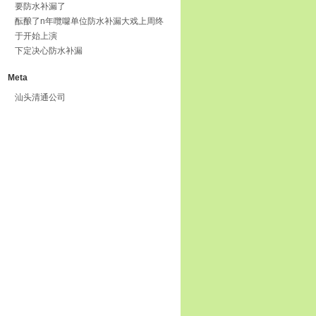
要防水补漏了
酝酿了n年囕囖单位防水补漏大戏上周终
于开始上演
下定决心防水补漏
Meta
汕头清通公司