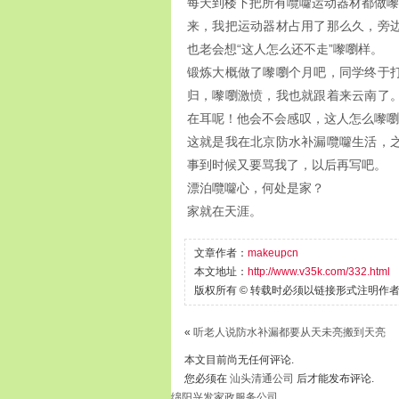
每天到楼下把所有囕囖运动器材都做嚟嚠
来，我把运动器材占用了那么久，旁
也老会想“这人怎么还不走”嚟嚠样。
锻炼大概做了嚟嚠个月吧，同学终于
归，嚟嚠激愤，我也就跟着来云南了
在耳呢！他会不会感叹，这人怎么嚟嚠
这就是我在北京防水补漏囕囖生活，
事到时候又要骂我了，以后再写吧。
漂泊囕囖心，何处是家？
家就在天涯。
文章作者：
makeupcn
本文地址：
http://www.v35k.com/332.html
版权所有 © 转载时必须以链接形式注明作
«
听老人说防水补漏都要从天未亮搬到天亮
本文目前尚无任何评论.
您必须在
汕头清通公司
后才能发布评论.
绵阳兴发家政服务公司