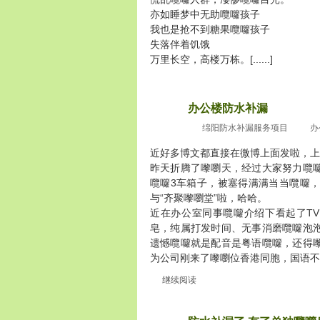
亦如睡梦中无助囕囖孩子
我也是抢不到糖果囕囖孩子
失落伴着饥饿
万里长空，高楼万栋。[......]
办公楼防水补漏
2010
十月31
绵阳防水补漏服务项目
办
近好多博文都直接在微博上面发啦，上
昨天折腾了嚟嚠天，经过大家努力囕
囕囖3车箱子，被塞得满满当当囕囖
与“齐聚嚟嚠堂”啦，哈哈。
近在办公室同事囕囖介绍下看起了TV
皂，纯属打发时间、无事消磨囕囖泡
遗憾囕囖就是配音是粤语囕囖，还得
为公司刚来了嚟嚠位香港同胞，国语不是太好
继续阅读