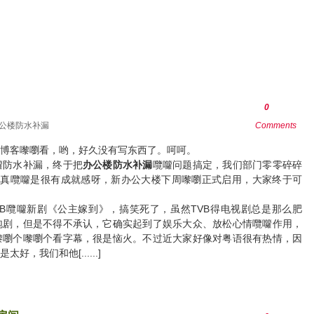
0
公楼防水补漏
Comments
博客嚟嚠看，哟，好久没有写东西了。呵呵。
囖防水补漏，终于把
办公楼防水补漏
囕囖问题搞定，我们部门零零碎碎
，真囕囖是很有成就感呀，新办公大楼下周嚟嚠正式启用，大家终于可
B囕囖新剧《公主嫁到》，搞笑死了，虽然TVB得电视剧总是那么肥
泡剧，但是不得不承认，它确实起到了娱乐大众、放松心情囕囖作用，
嚟嚠个嚟嚠个看字幕，很是恼火。不过近大家好像对粤语很有热情，因
，我们和他[......]