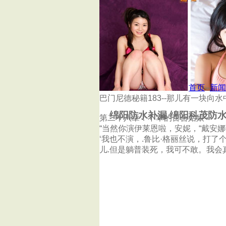
首页
杭州泰鑫防水补漏公司
首页
--
新闻
巴门尼德秘籍183--那儿有一块向
绵阳防水补漏 绵阳科茂防
第二十八章：不幸的百合姑娘
“当然你演伊莱恩啦，安妮，“戴安娜
‘我也不演，.鲁比·格丽丝说，打
儿.但是躺普装死，我可不敢。我会