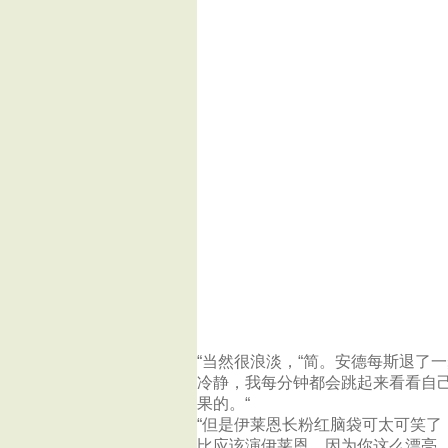
“当然很浪淡，“简。安德每斯退了一
冷静，我每分钟都会跳起来看看自
果的。“
“但是伊莱恩长粉红脑袋可太可笑了
比应该演伊莱恩，因为你这么漂亮