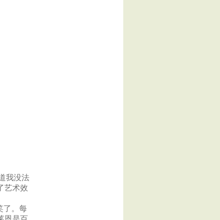
道我没法
了艺术效
笑了。每
莱恩是百