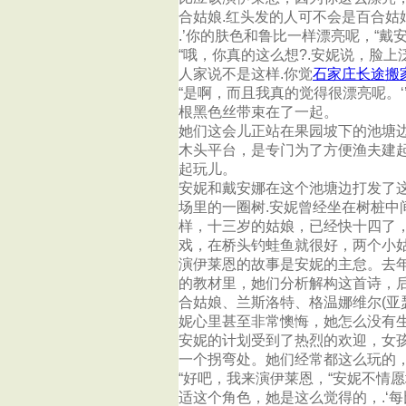
合姑娘.红头发的人可不会是百合姑
.’你的肤色和鲁比一样漂亮呢，“戴
“哦，你真的这么想?.安妮说，脸
人家说不是这样.你觉
石家庄长途搬
“是啊，而且我真的觉得很漂亮呢。
根黑色丝带束在了一起。
她们这会儿正站在果园坡下的池塘
木头平台，是专门为了方便渔夫建
起玩儿。
安妮和戴安娜在这个池塘边打发了
场里的一圈树.安妮曾经坐在树桩
样，十三岁的姑娘，已经快十四了
戏，在桥头钓蛙鱼就很好，两个小
演伊莱恩的故事是安妮的主怠。去
的教材里，她们分析解构这首诗，
合姑娘、兰斯洛特、格温娜维尔(
妮心里甚至非常懊悔，她怎么没有生
安妮的计划受到了热烈的欢迎，女
一个拐弯处。她们经常都这么玩的
“好吧，我来演伊莱恩，“安妮不情
适这个角色，她是这么觉得的，.‘