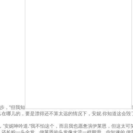
步，“但我知
己在哪儿的，要是漂得还不算太远的情况下，安妮.你知道这会毁
，’安妮呻吟道.“我不怕这个，而且我也愿惫演伊莱恩，但这太可
，还长粉一头金发，伊莱恩的头发像水流一样顺滑。你知遂的.伊