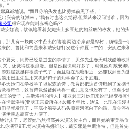
娘。“
安娜真诚地说。“而且你的头发也比剪掉前黑了些。”
上泛出兴奋的红潮来，“我有时也这么觉得.但我从来没问过谁，因
家公司
得它现在能叫赤褐色吗?“
‘’戴安娜说，钦佩地看着安妮头上多豆短的如丝般的称发，她的
边，那儿有一块向水中凸出的陆地.两边沿岸都是桦树，顶端是一
起来的。鲁比和简是来和戴安娜打发这个仲夏下午的，安妮过来
这个夏天，闲野已经是过去的事情了，贝尔先生春天时残酷地砍
中间哭，还觉得这很浪漫。但是她很快就好多了，就像她对戴安娜
，游戏屋就显得很孩子气了，而且就在池塘附近，还能找到更为
姑娘用巴里先生用来抓野鸭子的船学会了划平底船。
年冬天她们在学校学了坦尼森的诗，教育部把这首诗归到了爱德
后觉得奇怪，这首诗竞然被解构得一点儿意义也没有了，但至少
亚瑟王的妻子，兰斯洛特的情人】和亚瑟王对她们来说已经变得真
在卡默洛特(亚瑟王宫殿所在地)c那个年代，她说，比现在浪漫
孩们早就发现了，平底小船要从码头顺着河流向下的话。后会停
，演伊莱恩简直太方便了。
愿地让步了，尽管她当然很高兴来演这位主角，而且她的审美品
每比.你演亚9王.简来演格温娜维尔，戴安娜是兰斯洛特，但是首