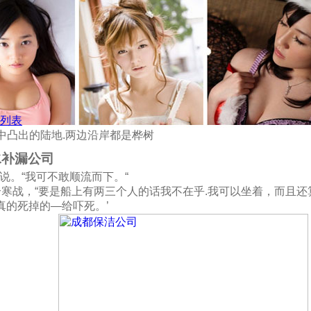
列表
水中凸出的陆地.两边沿岸都是桦树
水补漏公司
说。“我可不敢顺流而下。“
了个寒战，“要是船上有两三个人的话我不在乎.我可以坐着，而且还
真的死掉的—给吓死。’