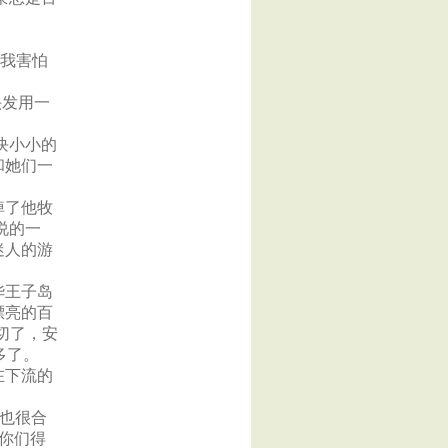
为我害怕
头发用一
块小小的
和她们一
掉了他牧
说的一
迷人的游
华王子岛
漂亮的百
切了，安
多了。
在下流的
位也很合
先你们得