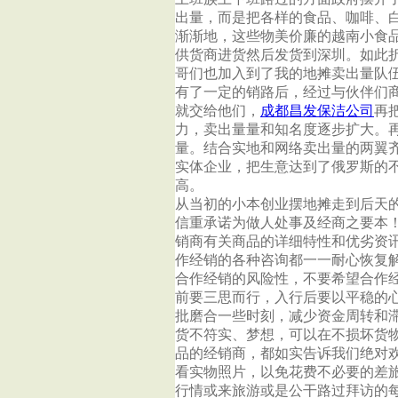
出量，而是把各样的食品、咖啡、
渐渐地，这些物美价廉的越南小食
供货商进货然后发货到深圳。如此
哥们也加入到了我的地摊卖出量队
有了一定的销路后，经过与伙伴们
就交给他们，
成都昌发保洁公司
再
力，卖出量量和知名度逐步扩大。
量。结合实地和网络卖出量的两翼
实体企业，把生意达到了俄罗斯的不
高。
从当初的小本创业摆地摊走到后天
信重承诺为做人处事及经商之要本
销商有关商品的详细特性和优劣资
作经销的各种咨询都一一耐心恢复
合作经销的风险性，不要希望合作
前要三思而行，入行后要以平稳的
批磨合一些时刻，减少资金周转和
货不符实、梦想，可以在不损坏货
品的经销商，都如实告诉我们绝对
看实物照片，以免花费不必要的差
行情或来旅游或是公干路过拜访的