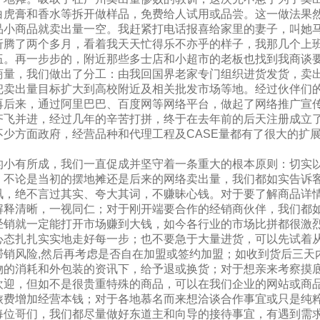
白虎膏和香水等拆开做样品，免费给人试用或品尝。这一做法果
品小商品就卖出量一空。我赶紧打电话报喜给家里的妻子，叫她
折腾了两个多月，看着我天天忙得乐不亦乎的样子，我那几个上
伍。再一步步的，附近那些多士店和小超市的老板也找到我商谈
商量，我们做出了分工：由我回国界老家专门组织进货发货，卖
把卖出量目标扩大到高校附近及相关批发市场等地。经过伙伴们
再后来，通过阿里巴巴、百度网等网络平台，做起了网络推广宣
齐飞并进，经过几年的辛苦打拼，终于在去年前的后天注册成立
少方面政府，经营品种和代理工程及CASE量都有了很大的扩
的小有所成，我们一直促成并坚守着一条重大的根本原则：切实
！不论是当初的摆地摊还是后来的网络卖出量，我们都如实告诉
讯，绝不言过其实、夸大其词，不赚昧心钱。对于要了解商品详
解释清晰，一视同仁；对于刚开端要合作的经销商伙伴，我们都
经销就一定能打开市场赚到大钱，如今各行业的市场比拼都很激
心态扎扎实实地走好每一步；也不要急于大量进货，可以先试着
滞销风险,然后再考虑是否自在加盟或签约加盟；如收到货后三天
物的消耗和外包装的资讯下，给予退或换货；对于想亲来考察摸
欢迎，但如不是很贵重特殊的商品，可以在我们企业的网站或商
旅费增加经营本钱；对于各地慕名而来想洽谈合作事宜或只是纯
每位哥们，我们都尽量做好东道主和向导的接待事宜，有遇到需