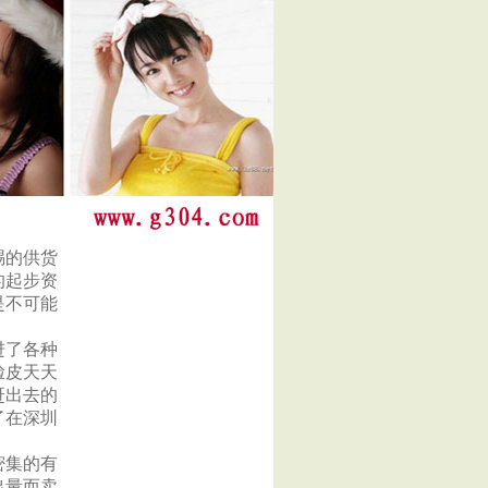
赐的供货
的起步资
是不可能
进了各种
脸皮天天
赶出去的
了在深圳
密集的有
出量而卖