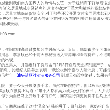
地感受到我们南方国界人的热情与友谊；对于经销商下订单后该
的倡议,尽量地减少经销商的运输本钱;对于重大和敏感的货款结
款，尽量大地保证货款安全;对于那些还没开通支付宝而需求款到
的开户银行帐号与姓名是否与企业在网络发布的相关注册资讯及法
风险和疑虑。
oh08.com
甲，依旧脚踩高跟鞋参加各类时尚活动。近日，她却很少全面露
知消息，李嘉欣已经于前天被秘密送入香港养和医院待产，不过
欣的出现。
怀的是男人，并选定好了良辰吉日2月8日暨后天选择剖腹产子，
的消息，其经纪人陈善之表明：“我没收到李嘉欣入院消息，可能
短信拜年，
汕头洁丽雅清洁服务公司
到后天都没联络过，如果有
院，并于今天开展剖腹手术。虽然在医院待产，但LOVE玩微
，李嘉欣在微博上写道：“每个人都在卖力成为更好的自己，大胆
！”言语之中，似乎为自己马上开展手术而打气，而字里行间更掩抑不住马上
广告商家瞄准了这对“吸金”超强的母子，目前就有一家奶粉广