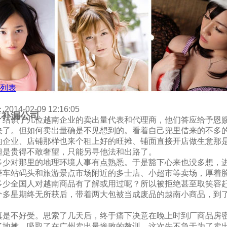
列表
02-09 12:16:05
水补漏公司
，结识了几位越南企业的卖出量代表和代理商，他们答应给予恩
决了。但如何卖出量确是不见想到的。看着自己兜里借来的不多
的企业、店铺那样也来个租上好的旺摊、铺面直接开店做生意那
但是贵得不敢奢望，只能另寻他法和出路了。
多少对那里的地理环境人事有点熟悉。于是豁下心来也没多想，
择车站码头和旅游景点市场附近的多士店、小超市等卖场，厚着
多少全国人对越南商品有了解或用过呢？所以被拒绝甚至取笑容
个多星期终无所获后，带着两大包被当成废品的越南小商品，到
真是不好受。思索了几天后，终于痛下决意在晚上时到厂商品房
了地摊。吸取了在广州卖出量惨败的教训，这次先不急于为了卖