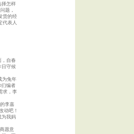
选择怎样
算问题，
发货的经
定代表人
面，自春
昨日守候
成为兔年
你们编者
需求，李
博的李嘉
去改动吧！
成为我妈
告商愿意