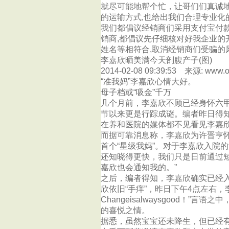
就尽可能地帮个忙，让哥们们真诚
的运输方式,也给出我们合理专业化
我们都倡议经销商们采用支付宝付
销商,都倡议先仔细核对好我企业
姓名等相符合,取消经销商们受骗的
李嘉欣晒美满今天剖腹产子(图)
2014-02-08 09:39:53 来源: www.
“准我妈”李嘉欣心情大好。
母子档或“吸金”千万
几个月前，李嘉欣不顾已经身怀六
节以来更是行踪成谜。编者昨日得
在养和医院的媒体都不见看见李嘉
而据可靠消息称，李嘉欣为许晋亨
首个“星级我妈”。对于李嘉欣入院
还知晓得更快，我们只是日前通过
嘉欣也会通知我的。”
之后，编者得知，李嘉欣确实已经入
欣依旧“手痒”，昨日下午4点左右
Changeisalwaysgood
的喜悦之情。
据悉，虽然宝宝还未降生，但已经有