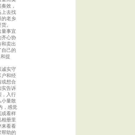
然奏效，
马上去找
班的老乡
要货。
出量事宜
的齐心协
传和卖出
了自己的
展和提
以诚实守
客户和经
情或想合
如实告诉
烈，入行
从小量散
内，感觉
底或看样
品相册里
粹来看看
求帮助的