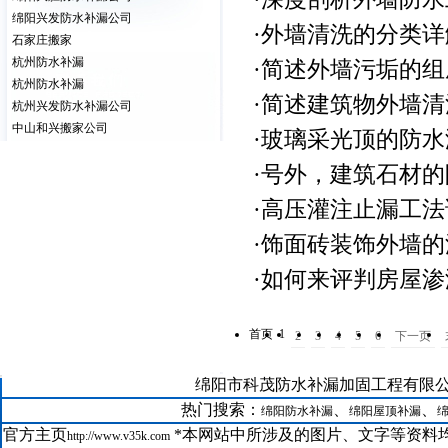
绵阳兴发防水补漏公司
·
外墙清洗的分类详
石家庄搬家
杭州防水补漏
·
简述外墙污垢的组
杭州防水补漏
·
简述建筑物外墙清
杭州兴发防水补漏公司
中山和兴搬家公司
·
玻璃采光顶的防水
·
号外，建筑石材的
·
高压灌注止漏工法
·
饰面砖装饰外墙的
·
如何来评判房屋渗
首页
1
2
3
4
5
6
下一页
21--
绵阳市科茂防水补漏加固工程有限公司版权所有@
GRC在绵阳科茂防水补漏公司装修中的运用
22--
绵阳防水补漏聚氨酯保温系统
热门搜索：
、
、
绵阳防水补漏
绵阳屋顶补漏
23--
绵阳房屋维修聚合物水泥防水涂料
官方主页
*本网站中所涉及的图片、文字等资料均
http://www.v35k.com