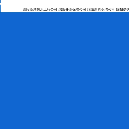
24--
绵阳防水补漏公司SBS改性沥青防水卷材工艺
25--
绵阳科茂防水补漏加固工程有限公司涂料施工工艺
绵阳高度防水工程公司
绵阳开荒保洁公司
绵阳新喜保洁公司
绵阳信