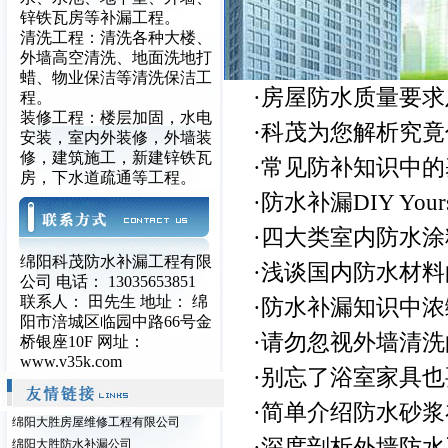
锌铁瓦房等补漏工程。
清洗工程：清洗各种大楼、
外墙高空清洗、地面洗地打
蜡、物业保洁等清洗保洁工
·
房屋防水质量要求
程。
装修工程：楼层加固，水电
·
科茂为您解析究竟
安装，室内外装修，外墙装
修，建筑施工，新建锌铁瓦
·
常见防补知识中的
房，下水道疏通等工程。
·
防水补漏DIY Yours
·
四大类室内防水涂
绵阳科茂防水补漏工程有限
·
浅谈国内防水材料
公司 电话： 13035653851
联系人： 田先生 地址： 绵
·
防水补漏知识中浓
阳市涪城区临园中路66号金
·
请勿忽视外墙清洗
桥银座10F 网址：
www.v35k.com
·
别忘了浴室家具也
·
简单介绍防水砂浆
绵阳大胜房屋维修工程有限公司
·
深度剖析外墙防水
绵阳大胜防水补漏公司