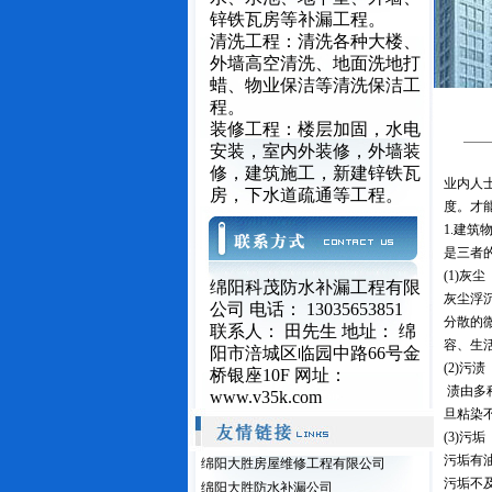
锌铁瓦房等补漏工程。
清洗工程：清洗各种大楼、
外墙高空清洗、地面洗地打
蜡、物业保洁等清洗保洁工
程。
装修工程：楼层加固，水电
安装，室内外装修，外墙装
修，建筑施工，新建锌铁瓦
业内人
房，下水道疏通等工程。
度。才
1.建
是三者
(1)灰尘
绵阳科茂防水补漏工程有限
灰尘浮
公司 电话： 13035653851
分散的
联系人： 田先生 地址： 绵
容、生
阳市涪城区临园中路66号金
(2)污渍
桥银座10F 网址：
渍由多
www.v35k.com
旦粘染
(3)污垢
污垢有
绵阳大胜房屋维修工程有限公司
污垢不
绵阳大胜防水补漏公司