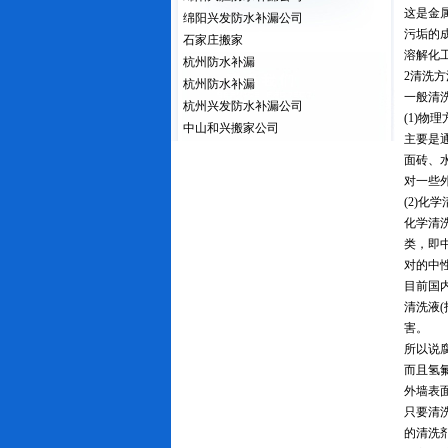
这是金
绵阳兴发防水补漏公司
污垢的
石家庄搬家
溶解化
杭州防水补漏
2清洗
杭州防水补漏
一般清
杭州兴发防水补漏公司
(1)物
中山和兴搬家公司
主要是
面砖、
对一些
(2)化
化学清
类，即
对的中
目前国
清洗液
害。
所以说
而且氢
外墙表
只要清
的清洗