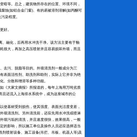
变暗等。总之，建筑物所存在的位置、环境不同，
腐蚀(如铝合金门窗)、有的易被溶剂溶解(如丙酮可
及污染程度。
更好。
剥离、融化，后再用水冲洗干净。该方法主要有于釉
耗很大，再加之高压喷射并且容易损坏外墙，而且
、去污、脱脂等目的。外墙清洗剂一般成分为三
有表面活性剂、助洗剂和助剂，实际上它并非为绝
化、分散和增溶等多种功能。
如《大家文摘报》所报道的，每年上海用万吨劣质
，而且还流入上海排水系统中，成为这座城市的公
以使基材受到损伤，使其强度、表面光洁度变差，
外墙清洗剂。另外清洗前，还应先用水冲洗或喷淋
外墙污垢的清洗，并且速度很快，效果很高，一般
定的影响，所以施工单位及操作人员还应选择适当
洗剂喷射设备、施工设备(吊拦、吊板、机器人等)及