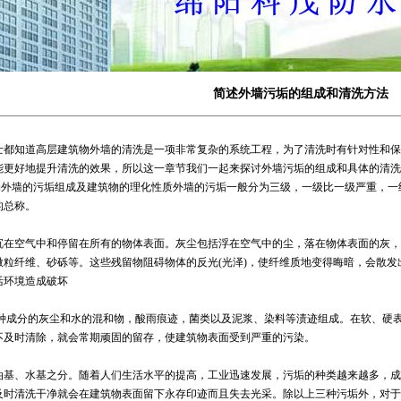
简述外墙污垢的组成和清洗方法
士都知道高层建筑物外墙的清洗是一项非常复杂的系统工程，为了清洗时有针对性和保
能更好地提升清洗的效果，所以这一章节我们一起来探讨外墙污垢的组成和具体的清洗
筑物外墙的污垢组成及建筑物的理化性质外墙的污垢一般分为三级，一级比一级严重，一
的总称。
沉在空气中和停留在所有的物体表面。灰尘包括浮在空气中的尘，落在物体表面的灰，
微粒纤维、砂砾等。这些残留物阻碍物体的反光(光泽)，使纤维质地变得晦暗，会散
活环境造成破坏
种成分的灰尘和水的混和物，酸雨痕迹，菌类以及泥浆、染料等渍迹组成。在软、硬
不及时清除，就会常期顽固的留存，使建筑物表面受到严重的污染。
油基、水基之分。随着人们生活水平的提高，工业迅速发展，污垢的种类越来越多，成
及时清洗干净就会在建筑物表面留下永存印迹而且失去光采。除以上三种污垢外，对于