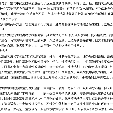
属与水、空气中的某些物质发生化学反应造成的如铁锈、铜绿、金、银、铝的表面氧化
成分和污染程度亦有所不同，有的光滑(如釉面砖)、有的粗糙(如水涮石)、有的易被酸碱
工涂料)。由于外墙的介质有所不同，所以在清洗外墙前要分析外墙的成分和理化性质
方法及所用设备
洗外墙有两种方法：物理方法和化学方法。通常是将这两种方法结合起来进行，效果会
理方法
通过外力使污垢脱离建筑物的外墙，具体方法是用水冲洗(或水喷淋)，使污垢疏软、
水涮石、马赛克等外墙材料上的积灰、浮尘和泥沙、土渣等的去除作用，但其水量的消
外墙的血渍、重垢则无能为力，故单独使用这种方法实用性不大。
学清洗法
洗法是利用化学试剂对污垢进行溶解、分离、降解等化学反应，使外墙达到去垢、去锈
中性清洗剂、碱性清洗剂和酸性清洗剂，但以中性清洗剂为主，中性清洗剂的主要成分
性，而是均带有一点微碱性或微酸性，但一般称为中性清洗剂，它的特点具有湿润、乳
内外墙清洗单位大部分均用碱性、酸性清洗剂，而且盐酸、氢氟酸使用得更为频繁，正
(指盐酸、氢氟酸)目前正悄悄地侵蚀上海高楼大厦美丽的外表，并漂洒到上海街道上
腐蚀性很强的酸性清洗剂如盐酸、氢氟酸等，犹如一把双刃剑，既可清除污垢，但又可
氟酸对人体也是非常有毒的……，故根据国内外清洗的现状，需要特别注意选择合适的
面，以减少清洗溶剂用量和增加使用溶剂的效果。化学清洗法的主要特点是适合于各种
洗剂选择适当，一定清洗得很干净。不过化学药剂有一定的腐蚀性而且个别对环保有一
剂和绿色环保药剂。清洗设备一般包括水喷淋设备(高压泵、水管及全部配套设备)、清