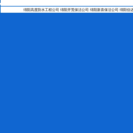
24--
绵阳防水补漏公司SBS改性沥青防水卷材工艺
25--
绵阳科茂防水补漏加固工程有限公司涂料施工工艺
绵阳高度防水工程公司
绵阳开荒保洁公司
绵阳新喜保洁公司
绵阳信