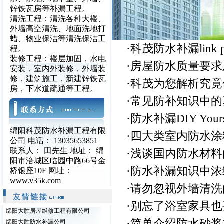
锌铁瓦房等补漏工程。
清洗工程：清洗各种大楼、
外墙高空清洗、地面洗地打
蜡、物业保洁等清洗保洁工
·
科茂防水补漏link p
程。
装修工程：楼层加固，水电
·
房屋防水质量要求
安装，室内外装修，外墙装
修，建筑施工，新建锌铁瓦
·
科茂为您解析究竟
房，下水道疏通等工程。
·
常见防补知识中的
·
防水补漏DIY Yours
绵阳科茂防水补漏工程有限
·
四大类室内防水涂
公司 电话： 13035653851
联系人： 田先生 地址： 绵
·
浅谈国内防水材料
阳市涪城区临园中路66号金
·
防水补漏知识中浓
桥银座10F 网址：
www.v35k.com
·
请勿忽视外墙清洗
·
别忘了浴室家具也
绵阳大胜房屋维修工程有限公司
·
简单介绍防水砂浆
绵阳大胜防水补漏公司