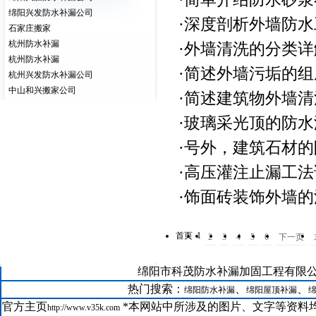
绵阳兴发防水补漏公司
·
深度剖析外墙防水
石家庄搬家
杭州防水补漏
·
外墙清洗的分类详
杭州防水补漏
·
简述外墙污垢的组
杭州兴发防水补漏公司
中山和兴搬家公司
·
简述建筑物外墙清
·
玻璃采光顶的防水
·
号外，建筑石材的
·
高压灌注止漏工法
·
饰面砖装饰外墙的
首页
1
2
3
4
5
6
下一页
21--
绵阳市科茂防水补漏加固工程有限公司版权所有@
GRC在绵阳科茂防水补漏公司装修中的运用
22--
绵阳防水补漏聚氨酯保温系统
热门搜索：
、
、
绵阳防水补漏
绵阳屋顶补漏
23--
绵阳房屋维修聚合物水泥防水涂料
官方主页
*本网站中所涉及的图片、文字等资料均
http://www.v35k.com