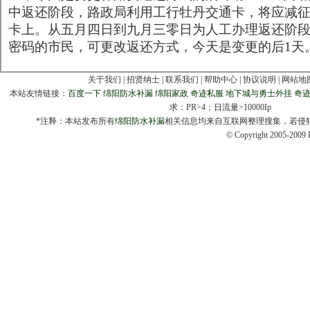
中返还阶段，路政局利用工行牡丹交通卡，将应减
卡上。从五月四日到九月三零日为人工办理返还阶
密码的市民，可更改返还方式，今天是变更的后1天
关于我们 | 招贤纳士 | 联系我们 | 帮助中心 | 协议说明 | 网站地
本站友情链接：
百度一下
绵阳防水补漏
绵阳家政
奇迹私服
地下城与勇士外挂
奇
求：PR>4；日流量>10000Ip
*注释：本站发布所有
绵阳防水补漏
相关信息均来自互联网整理搜集，若侵
© Copyright 2005-20