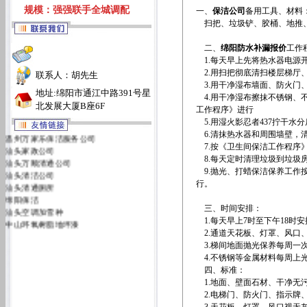
规模：强强联手全城调配
一、
保洁公司
备用工具、材料
扫把、垃圾铲、胶桶、地推、
二、
绵阳防水补漏报价
工作
1.每天早上先将热水器电源
2.用扫把彻底清扫楼层梯厅
联系人：胡先生
3.用干净湿布墙面、防火门
地址:绵阳市通江中路391号星
4.用干净湿布擦抹不锈钢、
北发展大厦B座6F
工作程序》进行
5.用湿火影忍者437拧干水
温州万家乐保洁服务公司
6.清抹热水器和周围墙壁，
汕头家政公司
7.按《卫生间保洁工作程序
汕头万顺清通公司
8.每天定时清理垃圾到垃圾
汕头清洁公司
9.抛光、打蜡保洁保养工作
汕头清通厕所
行。
绵阳保洁
汕头空调加雪种
三、时间安排：
中山环氧树脂地坪漆
1.每天早上7时至下午18时
汕头万佳清洁服务有限公司
2.通道天花板、灯罩、风口
汕头洁丽雅清洁服务公司
3.梯间地面抛光保养每周一
4.不锈钢等金属材料每周上
四、标准：
1.地面、壁面石材、干净无
2.电梯门、防火门、指示牌