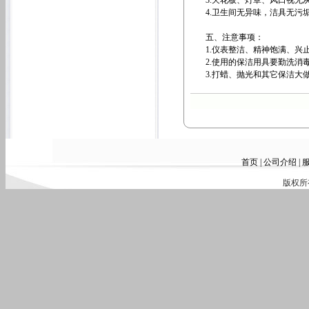
3.天花板、灯罩、风口视无
4.卫生间无异味，洁具无污
五、注意事项：
1.仪表整洁、精神饱满、兴
2.使用的保洁用具要勤洗消
3.打蜡、抛光和其它保洁大
首页
|
公司介绍
|
版权所