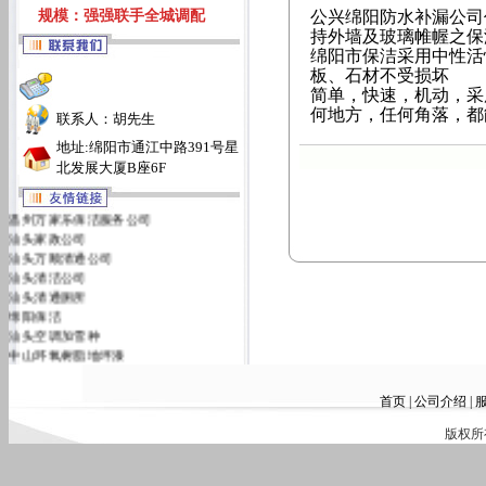
规模：强强联手全城调配
公兴
绵阳防水补漏公司
持外墙及玻璃帷幄之保
绵阳市保洁
采用中性活
板、石材不受损坏
简单，快速，机动，采
何地方，任何角落，都
联系人：胡先生
地址:绵阳市通江中路391号星
北发展大厦B座6F
温州万家乐保洁服务公司
汕头家政公司
汕头万顺清通公司
汕头清洁公司
汕头清通厕所
绵阳保洁
汕头空调加雪种
中山环氧树脂地坪漆
汕头万佳清洁服务有限公司
汕头洁丽雅清洁服务公司
首页
|
公司介绍
|
版权所