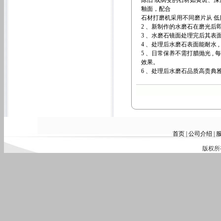
陈旧 或病变的石材如黄斑、深度
釉面，配合
石材打磨机采用不同磨片从 低
2 、新制作的水磨石在磨光后
3 、水磨石镜面处理完后其表面
4 、处理后水磨石表面能耐水 ,
5 、日常保养不需打腊抛光 ,
效果。
6 、处理后水磨石品质高贵典雅
首页
|
公司介绍
|
版权所