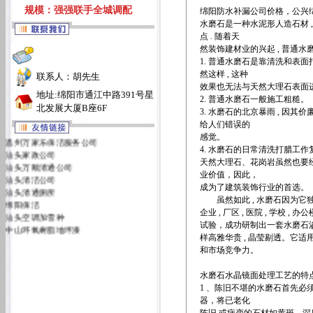
规模：强强联手全城调配
绵阳防水补漏公司价格
，公兴
水磨石是一种水泥形人造石材 , 具
点 . 随着天
然装饰建材业的兴起 , 普通水磨
1. 普通水磨石是靠清洗和表面
然这样 , 这种
联系人：胡先生
效果也无法与天然大理石表面
地址:绵阳市通江中路391号星
2. 普通水磨石一般施工粗糙。
北发展大厦B座6F
3. 水磨石的北京暴雨 , 因其
给人们错误的
感觉。
温州万家乐保洁服务公司
4. 水磨石的日常清洗打腊工作
汕头家政公司
天然大理石、花岗岩虽然也要
汕头万顺清通公司
业价值，因此，
汕头清洁公司
成为了建筑装饰行业的首选。
汕头清通厕所
虽然如此 , 水磨石因为它独特的特性
绵阳保洁
企业 , 厂区 , 医院 , 学校 
汕头空调加雪种
试验，成功研制出一套水磨石
中山环氧树脂地坪漆
样高雅华贵 , 晶莹剔透。它
汕头万佳清洁服务有限公司
和市场竞争力。
汕头洁丽雅清洁服务公司
水磨石水晶镜面处理工艺的特
1 、陈旧不堪的水磨石首先必
器，将已老化