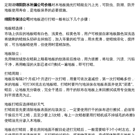
定期请
绵阳防水补漏公司价格
对木地板抛光打蜡能去污上光，可防虫、防潮、防开
地板使用寿命，是地板保养的必要措施。
绵阳市保洁公司
对地板进行打蜡一般有以下几个步骤：
地板蜡选择：
市场上供应的地板蜡有白色、浅黄色、棕黄色等，用户可根据自家地板颜色深浅选
将烧剩的蜡烛头切碎去掉烛芯，加入等量的松节油，用水煮沸，使蜡烛溶化，搅拌
状，可当地板蜡使用，但使用时需稍加热。
地板除尘：
先用钢丝绒垫在蜡刷上顺着地板的纹路前后推动，用力搓擦，将垃圾、污渍、污垢
干净，再用略湿的火影忍者437拂拭一遍地板，即可打蜡。
打蜡周期：
地板应每隔2个月或3个月进行一次打蜡，用量可依次递减些，第一次打蜡略多些，
米的地板，可打300克左右地板蜡。打蜡时要均匀地涂抹在地板表面并使其“浸透”
蜡后，让地板充分吸收，完全干透后，用干的软布在地板上来回擦拭或用专业抛光
到平滑透亮为止。
地板打蜡应选择晴好天气
打蜡前首先要清除地板表面的垃圾灰尘，一定要使用拧干的抹布进行擦拭，必须等
干燥后方可上蜡，且至少要上3次蜡，每上一次蜡都要用打蜡机或不掉绒毛的布擦
使蜡油充分渗入木地板。
地板在打蜡前，要在房间地面不醒目处进打完蜡后，一般需要晾干3个小时左右。