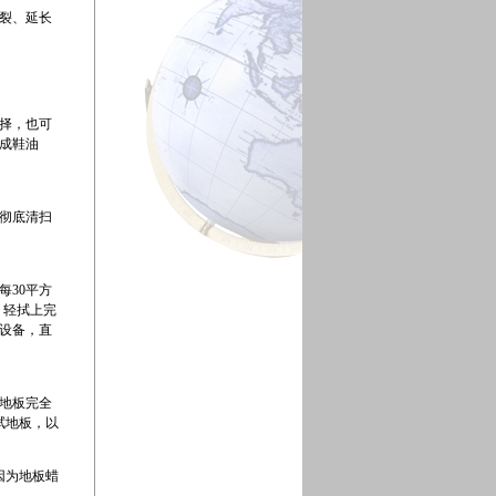
裂、延长
择，也可
成鞋油
彻底清扫
每30平方
。轻拭上完
设备，直
地板完全
拭地板，以
因为地板蜡