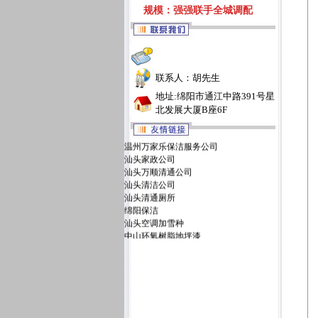
规模：强强联手全城调配
联系人：胡先生
地址:绵阳市通江中路391号星
北发展大厦B座6F
温州万家乐保洁服务公司
汕头家政公司
汕头万顺清通公司
汕头清洁公司
汕头清通厕所
绵阳保洁
汕头空调加雪种
中山环氧树脂地坪漆
汕头万佳清洁服务有限公司
汕头洁丽雅清洁服务公司