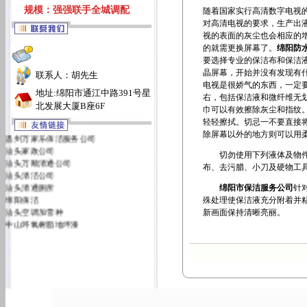
规模：强强联手全城调配
随着国家实行高清数字电视
对高清电视的要求，生产出
视的表面的灰尘也会相应的
的就需更换屏幕了。
绵阳防
要选择专业的保洁布和保洁
晶屏幕，开始并没有发现有
联系人：胡先生
电视是很娇气的东西，一定要
地址:绵阳市通江中路391号星
右，包括保洁液和微纤维无
北发展大厦B座6F
巾可以有效擦除灰尘和指纹
轻轻擦拭。切忌一不要直接
温州万家乐保洁服务公司
除屏幕以外的地方则可以用柔
汕头家政公司
切勿使用下列液体及物件作
汕头万顺清通公司
布、去污腊、小刀及硬物工
汕头清洁公司
汕头清通厕所
绵阳市保洁服务公司
针
绵阳保洁
殊处理使保洁液充分附着并
汕头空调加雪种
新画面保持清晰亮丽。
中山环氧树脂地坪漆
汕头万佳清洁服务有限公司
汕头洁丽雅清洁服务公司