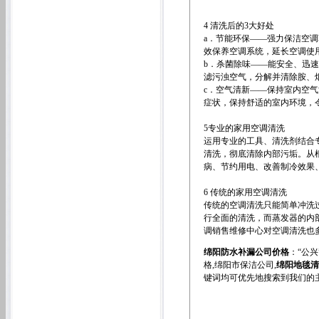
4 清洗后的3大好处
a．节能环保——强力保洁空
效保养空调系统，延长空调使
b．杀菌除味——能安全、迅
滤污浊空气，分解并清除胺、
c．空气清新——保持室内空
症状，保持舒适的室内环境，
5专业的家用空调清洗
运用专业的工具、清洗剂结合
清洗，彻底清除内部污垢。从
病、节约用电、改善制冷效果
6 传统的家用空调清洗
传统的空调清洗只能简单冲洗
行全面的清洗，而蒸发器的内
调销售维修中心对空调清洗也
绵阳防水补漏公司价格
：“公
格
,
绵阳市保洁公司
,
绵阳地毯清
键词均可优先地搜索到我们的