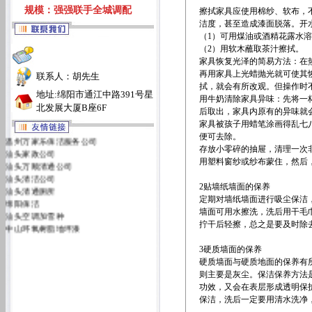
规模：强强联手全城调配
擦拭家具应使用棉纱、软布，
洁度，甚至造成漆面脱落。开
（1）可用煤油或酒精花露水
（2）用软木蘸取茶汁擦拭。
家具恢复光泽的简易方法：在
再用家具上光蜡抛光就可使其
联系人：胡先生
拭，就会有所改观。但操作时
地址:绵阳市通江中路391号星
用牛奶清除家具异味：先将一
北发展大厦B座6F
后取出，家具内原有的异味就
家具被孩子用蜡笔涂画得乱七
温州万家乐保洁服务公司
便可去除。
汕头家政公司
存放小零碎的抽屉，清理一次
汕头万顺清通公司
用塑料窗纱或纱布蒙住，然后
汕头清洁公司
汕头清通厕所
2贴墙纸墙面的保养
绵阳保洁
定期对墙纸墙面进行吸尘保洁
汕头空调加雪种
墙面可用水擦洗，洗后用干毛
中山环氧树脂地坪漆
拧干后轻擦，总之是要及时除
汕头万佳清洁服务有限公司
汕头洁丽雅清洁服务公司
3硬质墙面的保养
硬质墙面与硬质地面的保养有
则主要是灰尘。保洁保养方法
功效，又会在表层形成透明保
保洁，洗后一定要用清水洗净