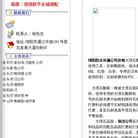
规模：强强联手全城调配
联系人：胡先生
地址:绵阳市通江中路391号星
北发展大厦B座6F
温州万家乐保洁服务公司
绵阳防水补漏公司价格
大理石
汕头家政公司
使用工具：
石材翻新机、或水
汕头万顺清通公司
6组、红垫、白垫、专用百洁
汕头清洁公司
使用药剂：
石材研磨剂KP92
汕头清通厕所
绵阳保洁
大理石翻新：根据大理石损
汕头空调加雪种
同，使用专用的大理石翻新机，从5
中山环氧树脂地坪漆
号的石材水磨片由粗到细对石
汕头万佳清洁服务有限公司
打磨时必须遵守石材线路纹理
汕头洁丽雅清洁服务公司
打磨，直至石材表面平滑且色
平整如新。
大理石晶面：
保洁公司
采
和结晶药剂配合晶面打磨机打
下发生物理和化学综合反应，