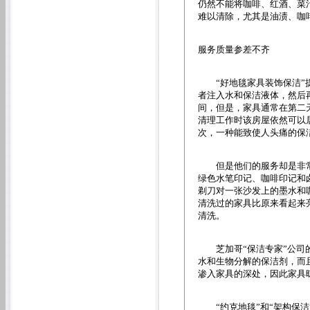
仍然不能将咖啡、红酒、菜
难以清除，尤其是油渍、咖
服务质量参差不齐
“好地毯家具装饰保洁”提
者注入水和保洁液体，然后
间，但是，家具通常在第二
清理工作时该房屋依然可以
次，一种能致使人头痛的保
但是他们的服务却是非常
绿色水笔印记、咖啡印记和
剃刀对一张沙发上的墨水和
清洗过的家具比原来看起来
清洗。
芝加哥“保洁专家”公司的
水和生物分解的保洁剂，而
渗入家具的深处，因此家具
“约克地毯”和“架构保洁