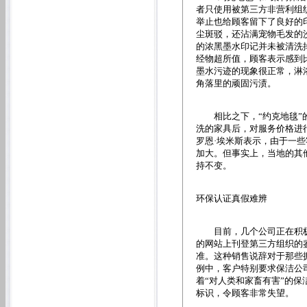
者只使用被第三方非营利组
举止也给顾客留下了良好的
尘斑驳，还沾满宠物毛发的
的浓黑墨水印记并未被清洗
经物超所值，顾客表示感到
墨水污迹的现象很正常，淋
角落里的顽固污渍。
相比之下，“约克地毯”的
洗的家具后，对服务价格进
罗恩·埃米斯表示，由于一
加大。但事实上，当地的其
持不变。
环保认证真假难辨
目前，几个公司正在积极向
的网站上刊登第三方组织的
准。这种销售说辞对于那些
例中，客户特别要求保洁公
着“对人类和家畜有害”的
标识，令顾客非常失望。