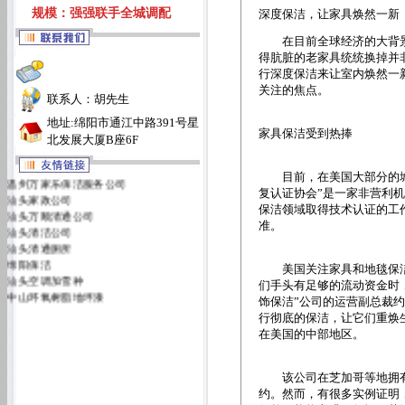
规模：强强联手全城调配
深度保洁，让家具焕然一新
在目前全球经济的大背景
得肮脏的老家具统统换掉并
行深度保洁来让室内焕然一
关注的焦点。
联系人：胡先生
地址:绵阳市通江中路391号星
家具保洁受到热捧
北发展大厦B座6F
温州万家乐保洁服务公司
目前，在美国大部分的城
汕头家政公司
复认证协会”是一家非营利机
汕头万顺清通公司
保洁领域取得技术认证的工
汕头清洁公司
准。
汕头清通厕所
绵阳保洁
美国关注家具和地毯保洁
汕头空调加雪种
们手头有足够的流动资金时
中山环氧树脂地坪漆
饰保洁”公司的运营副总裁约
汕头万佳清洁服务有限公司
行彻底的保洁，让它们重焕
汕头洁丽雅清洁服务公司
在美国的中部地区。
该公司在芝加哥等地拥有
约。然而，有很多实例证明