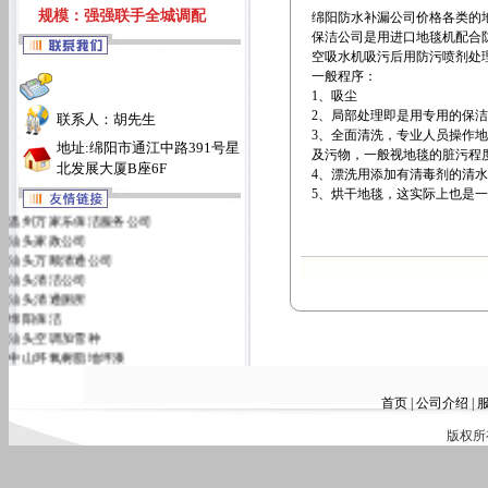
规模：强强联手全城调配
绵阳防水补漏公司价格
各类的
保洁公司
是用进口地毯机配合
空吸水机吸污后用防污喷剂处
一般程序：
1、吸尘
2、局部处理即是用专用的保
联系人：胡先生
3、全面清洗，专业人员操作
地址:绵阳市通江中路391号星
及污物，一般视地毯的脏污程
北发展大厦B座6F
4、漂洗用添加有清毒剂的清
5、烘干地毯，这实际上也是
温州万家乐保洁服务公司
汕头家政公司
汕头万顺清通公司
汕头清洁公司
汕头清通厕所
绵阳保洁
汕头空调加雪种
中山环氧树脂地坪漆
汕头万佳清洁服务有限公司
汕头洁丽雅清洁服务公司
首页
|
公司介绍
|
版权所