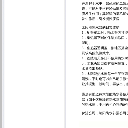
并溶解于水中，如残留的二氯
道，可能对中枢神经系统及肺
膜发生作用；其残留的氯乙烯
发生作用，引发慢性疾病。
太阳能热水器的日常维护
1．配管施工时，输水管内可
2．集热器下端的保洁排除口
温时。
3．集热器透明盖，依地区落
到较高的集热效率。
4．连续晴天多日不使用热水时
5．水龙头出口端有滤网装置
水量流出顺畅。
6．太阳能热水器每一年半到
清洗，平时也可以自己动手做
让其浸泡一段时间，再放出，
虽然有报道称太阳能热水器使
器（如不饮用经过热水器加热
的热水器，不用再担心它的危
保洁公司，绵阳防水补漏公司