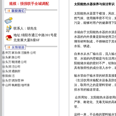
规模：强强联手全城调配
太阳能热水器保养与保洁常识
太阳能热水器置于楼顶，风吹
然气候、使用频率密不可分，
污染，能够对用户的健康埋下
联系人：胡先生
水箱由于太阳能热水器的水源
地址:绵阳市通江中路391号星
水器的内外质量是影响使用卫
北发展大厦B座6F
璃等材料制成，不锈钢优于其
水垢、锈迹。
温州万家乐保洁服务公司
自来水从水厂输出后，流入输
汕头家政公司
管、水箱的内壁都是与生活用
汕头万顺清通公司
阳能储水箱的密封不严，铝制
汕头清洁公司
具有致癌性的成分溶入水中，
汕头清通厕所
绵阳保洁
输水管由于输水管的材质直接
汕头空调加雪种
《生活饮用水输配水设备及防
中山环氧树脂地坪漆
汰，取而代之的是塑料管材，目
汕头万佳清洁服务有限公司
排水等的输送管道。
汕头洁丽雅清洁服务公司
众所周知，太阳能热水器使用
严寒、耐老化、无毒无味的高
管。
这样一来，不合格的塑料输水