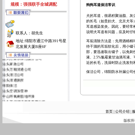
规模：强强联手全城调配
狗狗耳道保洁常识
犬的耳道，很易积聚油脂、灰
的长毛（如贵妇犬、北京犬等
耳道感染发炎。因此，要经常
说明犬耳道有问题，应及时仔
联系人：胡先生
地址:绵阳市通江中路391号星
耳垢清除方法是：先用酒精棉
北发展大厦B座6F
待干涸的耳垢软化后，用小镊
部，要迅速取出镊子，以免刺
温州万家乐保洁服务公司
液、2.5%氯霉素甘油滴耳液
汕头家政公司
近的长毛，洗澡时防止洗发剂
汕头万顺清通公司
保洁公司，绵阳防水补漏公司
汕头清洁公司
汕头清通厕所
绵阳保洁
汕头空调加雪种
中山环氧树脂地坪漆
汕头万佳清洁服务有限公司
汕头洁丽雅清洁服务公司
首页
|
公司介绍
|
版权所