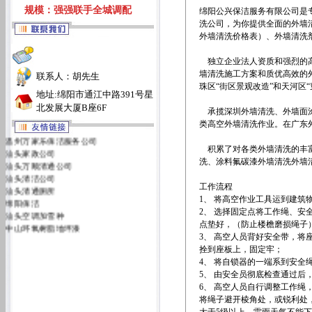
规模：强强联手全城调配
绵阳公兴保洁服务有限公司是
洗公司
，为你提供全面的外墙
外墙清洗价格表）、外墙清洗
独立企业法人资质和强烈的高
墙清洗
施工方案和质优高效的
联系人：胡先生
珠区“街区景观改造”和天河区
地址:绵阳市通江中路391号星
北发展大厦B座6F
承揽深圳外墙清洗、外墙面涂
类高空外墙清洗作业。在广东外
温州万家乐保洁服务公司
积累了对各类外墙清洗的丰富
汕头家政公司
洗、涂料氟碳漆外墙清洗外墙
汕头万顺清通公司
汕头清洁公司
工作流程
汕头清通厕所
1、 将高空作业工具运到建筑
绵阳保洁
2、 选择固定点将工作绳、
汕头空调加雪种
点垫好，（防止楼檐磨损绳子
中山环氧树脂地坪漆
3、 高空人员背好安全带，
汕头万佳清洁服务有限公司
拴到座板上，固定牢；
汕头洁丽雅清洁服务公司
4、 将自锁器的一端系到安全
5、 由安全员彻底检查通过后
6、 高空人员自行调整工作绳
将绳子避开棱角处，或锐利处