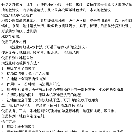
包括各种真皮、纯毛、化纤质地的地毯、挂毯、床毯、装饰毯等专业承接大型宾馆
店地毯清洗，商场地毯清洗，及公司办公区域地毯清洗，家庭地毯清洗
清洗地毯规范及操作:
地毯处理是蒸汽桑拿机、多功能机清洗机、吸尘吸水机，结合专用消毒、除污药剂
螨虫、杀菌、泡沫清洗除污、吸尘吸水机吸污水、风干、梳理，后用防污喷剂处理
形成防水薄膜，达到防
水防尘效果。
使用工具及材料
一、清洗化纤地毯--水抽洗（可适于各种化纤地毯清洗）
使用设备：地毯刷、喷雾器、吸水机、地毯清洗机。
使用料剂：地毯香波。
清洗化纤地毯操作方法：
1、用吸尘器全面吸尘
2、稀释保洁剂，也可注入水箱
3、在地毯上全面喷洒保洁剂
4、作用10－15分钟后，污渍脱离纤维
5、用洗地机抽洗，操作向后行走而使每操作行有一部分重叠，少经过两次抽洗
6、在清洗地毯的同时，用吸水机吸净已洗完的地毯
7、让地毯完全干透，为加快地毯干透，可开动地毯吹干机服务
二、清洗纯毛地毯--干泡清洗（适用于清洗纯毛地毯）
使用设备、工具：带地毯刷和打泡器的单盘擦地机、地毯梳或耙、吸尘器。
使用料剂：地毯高泡保洁剂。
操作方法
1、用吸尘器全面吸尘