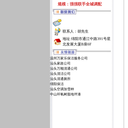
规模：强强联手全城调配
联系人：胡先生
地址:绵阳市通江中路391号星
北发展大厦B座6F
温州万家乐保洁服务公司
汕头家政公司
汕头万顺清通公司
汕头清洁公司
汕头清通厕所
绵阳保洁
汕头空调加雪种
中山环氧树脂地坪漆
汕头万佳清洁服务有限公司
汕头洁丽雅清洁服务公司