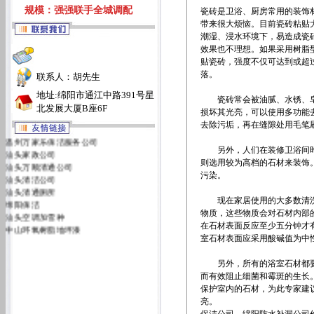
规模：强强联手全城调配
瓷砖是卫浴、厨房常用的装饰
带来很大烦恼。目前瓷砖粘贴
潮湿、浸水环境下，易造成瓷
效果也不理想。如果采用树脂
贴瓷砖，强度不仅可达到或超
落。
联系人：胡先生
地址:绵阳市通江中路391号星
瓷砖常会被油腻、水锈、皂
北发展大厦B座6F
损坏其光亮，可以使用多功能
去除污垢，再在缝隙处用毛笔
温州万家乐保洁服务公司
汕头家政公司
另外，人们在装修卫浴间时
汕头万顺清通公司
则选用较为高档的石材来装饰
汕头清洁公司
污染。
汕头清通厕所
绵阳保洁
现在家居使用的大多数清洗
汕头空调加雪种
物质，这些物质会对石材内部
中山环氧树脂地坪漆
在石材表面反应至少五分钟才
汕头万佳清洁服务有限公司
室石材表面应采用酸碱值为中
汕头洁丽雅清洁服务公司
另外，所有的浴室石材都要
而有效阻止细菌和霉斑的生长
保护室内的石材，为此专家建
亮。