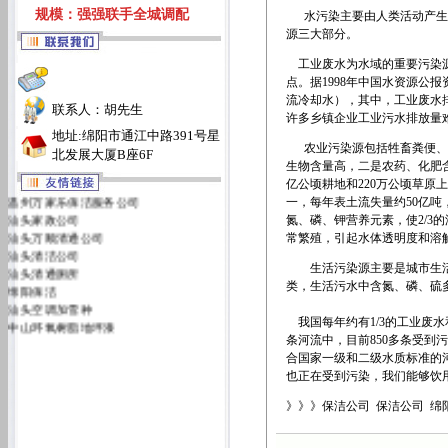
规模：强强联手全城调配
水污染主要由人类活动产生的
源三大部分。
工业废水为水域的重要污染源
点。据1998年中国水资源公
流冷却水），其中，工业废水排
联系人：胡先生
许多乡镇企业工业污水排放量
地址:绵阳市通江中路391号星
农业污染源包括牲畜粪便、农
北发展大厦B座6F
生物含量高，二是农药、化肥
亿公顷耕地和220万公顷草原上
温州万家乐保洁服务公司
一，每年表土流失量约50亿
汕头家政公司
氮、磷、钾营养元素，使2/3
汕头万顺清通公司
常繁殖，引起水体透明度和溶
汕头清洁公司
汕头清通厕所
生活污染源主要是城市生活
绵阳保洁
类，生活污水中含氮、磷、硫多
汕头空调加雪种
中山环氧树脂地坪漆
我国每年约有1/3的工业废水
汕头万佳清洁服务有限公司
条河流中，目前850多条受到
汕头洁丽雅清洁服务公司
合国家一级和二级水质标准的河
也正在受到污染，我们能够饮
》》》保洁公司 保洁公司 绵