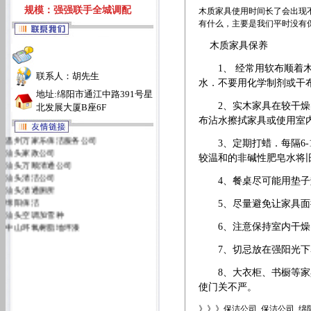
规模：强强联手全城调配
木质家具使用时间长了会出现
有什么，主要是我们平时没有
木质家具保养
1、 经常用软布顺着木
联系人：胡先生
水．不要用化学制剂或干
地址:绵阳市通江中路391号星
2、实木家具在较干燥的
北发展大厦B座6F
布沾水擦拭家具或使用室
温州万家乐保洁服务公司
3、定期打蜡．每隔6-1
汕头家政公司
较温和的非碱性肥皂水将
汕头万顺清通公司
汕头清洁公司
4、餐桌尽可能用垫子垫
汕头清通厕所
绵阳保洁
5、尽量避免让家具面
汕头空调加雪种
中山环氧树脂地坪漆
6、注意保持室内干燥
汕头万佳清洁服务有限公司
汕头洁丽雅清洁服务公司
7、切忌放在强阳光下暴
8、大衣柜、书橱等家具
使门关不严。
》》》保洁公司 保洁公司 绵