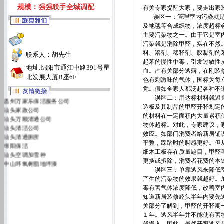
规模：强强联手全城调配
有关专家提醒大家，要走出家
误区一：管理室内污染就是消
及地毯等合成织物，浓度超标
主要污染物之一。由于它是室
污染就是消除甲醛，实在不然
料、溶剂、稀释剂、胶黏剂的
联系人：胡先生
起苯的慢性中毒，引发过敏性
地址:绵阳市通江中路391号星
血。占有关部分透露，在刚装
北发展大厦B座6F
色有刺激味的气体，国标为每
觉。假如全家人都泛起各种不
温州万家乐保洁服务公司
误区二：用达标材料就避免污
汕头家政公司
造板及其制品的甲醛开释划定
汕头万顺清通公司
的材料在一定面积内大量累积
汕头清洁公司
物体超标。对此，专家建议，
汕头清通厕所
效应。如部门消费者给新房铺
绵阳保洁
平整，踩踏时的脚感更好。但
汕头空调加雪种
细木工板存在质量题目，甲醛
中山环氧树脂地坪漆
更换或拆除，消费者花费的本
汕头万佳清洁服务有限公司
误区三：单靠透风来降低室内
汕头洁丽雅清洁服务公司
产生的污染物的效果就越好。
毒有害气体浓度降低，改善室
知道新居装修睦头半年内要先
关部分了解到，甲醛的开释期
１年。透风半年并不能使有害