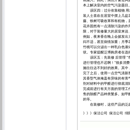
就搬入。因此，虽然开窗透风
本上解决室内的空气污染题目
误区四：过分依靠植物 用来
装人士喜欢在居室中摆上几盆
藤、铁树可吸收苯和有机物，
花卉固然有一点清除污染的作
限，对于装修量大的居室来说
例如，夜来香在晚上会披发出
闷不适，甚至病情加重；月季
竹桃可以分泌出一种乳白色液
状。专家提醒泛博购房者在选
误区五：先装修 后管理 “
进行管理也不迟啊！”很多消
施往往达不到好的效果。其中
完了之后，使用一点空气清新
其香型气体掩盖有异味的有害
剂对材料中的甲醛进行彻底清
完成前进行有关方面的管理工
售的除醛产品种类繁多。如甲
的等。
在装修时，这些产品的泛起
》》》保洁公司 保洁公司 绵