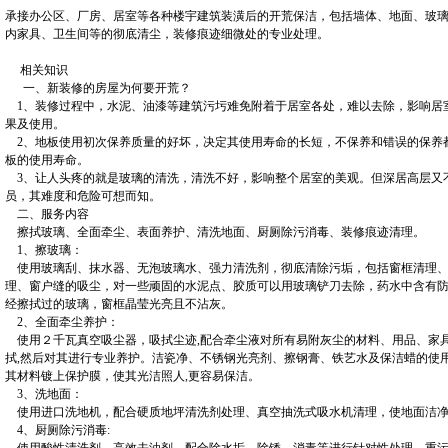
承接办公区、厂房、居室等各种楼宇建筑装潢后的开荒保洁，包括墙体、地面、玻
内家具、卫生间等的彻底清尘，装修痕迹细微处的专业处理。
相关知识
一、新装修的房屋为何要开荒？
1、装修过程中，水泥、油漆等建筑污圬难免附着于居室各处，难以去除，影响居
果及使用。
2、地板使用初次保养质量的好坏，决定其使用寿命的长短，不保养和错误的保养
板的使用寿命。
3、让人头疼的就是玻璃的清洗，清洗不好，影响整个居室的美观。但深居高层又
员，其难度和危险可想而知。
二、服务内容
擦拭玻璃、全面牵尘、表面养护、清洗地面、厨厕除污消毒、装修痕迹清理。
1、擦玻璃：
使用玻璃刮、抹水器、无泡玻璃水、强力清洗剂，彻底清除污垢，包括窗框清理、
理、窗户缝的吸尘，对一些顽固的水泥点、胶质可以用玻璃铲刀去除，药水中含有
经擦拭过的玻璃，窗框晶莹光亮且不沾灰。
2、全面牵尘养护：
使用２千瓦真空吸尘器，吸拭尘迹,配合牵尘液对所有易附灰尘的材料、用品、家
拭,然后对其进行专业养护。洁瓷净、不锈钢光亮剂、擦钢膏、铁艺水及保洁蜡的使
其材料镀上保护膜，使其光洁照人,更容易保洁。
3、洗地面：
使用进口洗地机，配合硬质地坪清洗剂处理、真空抽洗式吸水机清理，使地面洁
4、厨厕除污消毒: