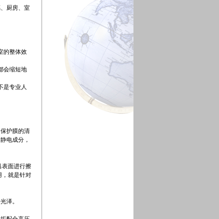
璃、厨房、室
室的整体效
都会缩短地
不是专业人
保护膜的清
防静电成分，
具表面进行擦
用，就是针对
净光泽。