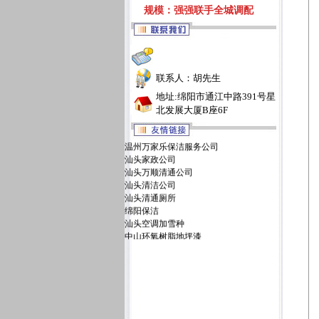
规模：强强联手全城调配
联系人：胡先生
地址:绵阳市通江中路391号星
北发展大厦B座6F
温州万家乐保洁服务公司
汕头家政公司
汕头万顺清通公司
汕头清洁公司
汕头清通厕所
绵阳保洁
汕头空调加雪种
中山环氧树脂地坪漆
汕头万佳清洁服务有限公司
汕头洁丽雅清洁服务公司