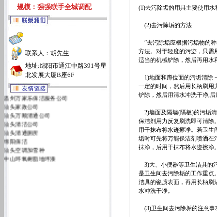
规模：强强联手全城调配
(1)去污除垢的用具主要使用
(2)去污除垢的方法
”去污除垢应根据污垢物的种
方法。对于轻度的污迹，只需
联系人：胡先生
适当的机械铲除，然后再用水
地址:绵阳市通江中路391号星
北发展大厦B座6F
1)地面和蹲位面的污垢清除
一定的时间，然后用长柄刷用
温州万家乐保洁服务公司
铲除，然后用清水冲洗干净,
汕头家政公司
汕头万顺清通公司
2)墙面及隔墙(隔板)的污垢
汕头清洁公司
保洁剂用力反复刷洗即可清除
汕头清通厕所
用干抹布将水迹擦净。若卫生
绵阳保洁
垢时可先将万能保洁剂喷洒在
汕头空调加雪种
抹净，后用干抹布将水迹擦净
中山环氧树脂地坪漆
汕头万佳清洁服务有限公司
3)大、小便器等卫生洁具的
汕头洁丽雅清洁服务公司
是卫生间去污除垢的工作重点
洁具的瓷质表面，再用长柄刷
水冲洗干净。
(3)卫生间去污除垢的注意事